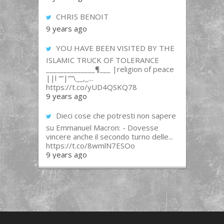
CHRIS BENOIT
9 years ago
YOU HAVE BEEN VISITED BY THE
ISLAMIC TRUCK OF TOLERANCE
______________¶___ |religion of peace
||l “”|””\__,_...
https://t.co/yUD4QSKQ78
9 years ago
Dieci cose che potresti non sapere
su Emmanuel Macron: - Dovesse
vincere anche il secondo turno delle...
https://t.co/8wmlN7ESOo
9 years ago