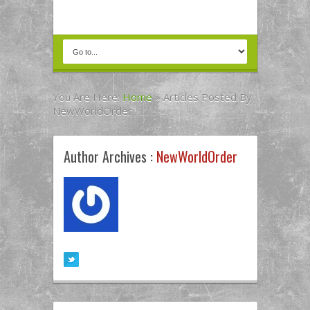
You Are Here:
Home
»
Articles Posted By
NewWorldOrder
Author Archives :
NewWorldOrder