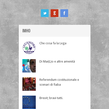
ook
IMHO
Che cosa fa la Lega
Di Mai(L)o e altre amenità
Referendum costituzionale e
scenari di fiaba
Brexit; bravi tutti.