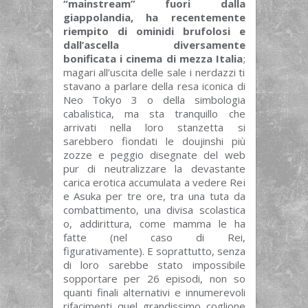
“mainstream” fuori dalla
giappolandia, ha recentemente
riempito di ominidi brufolosi e
dall’ascella diversamente
bonificata i cinema di mezza Italia
;
magari all’uscita delle sale i nerdazzi ti
stavano a parlare della resa iconica di
Neo Tokyo 3 o della simbologia
cabalistica, ma sta tranquillo che
arrivati nella loro stanzetta si
sarebbero fiondati le doujinshi più
zozze e peggio disegnate del web
pur di neutralizzare la devastante
carica erotica accumulata a vedere Rei
e Asuka per tre ore, tra una tuta da
combattimento, una divisa scolastica
o, addirittura, come mamma le ha
fatte (nel caso di Rei,
figurativamente). E soprattutto, senza
di loro sarebbe stato impossibile
sopportare per 26 episodi, non so
quanti finali alternativi e innumerevoli
rifacimenti quel grandissimo coglione