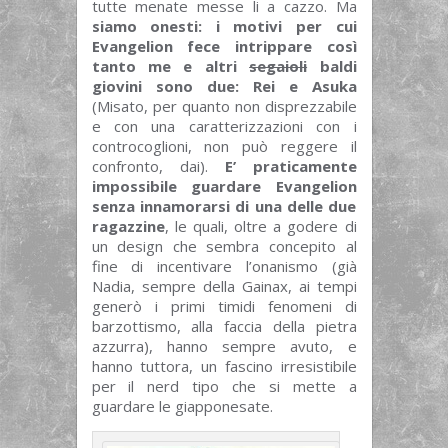
tutte menate messe li a cazzo. Ma
siamo onesti: i motivi per cui
Evangelion fece intrippare così
tanto me e altri
segaioli
baldi
giovini sono due: Rei e Asuka
(Misato, per quanto non disprezzabile
e con una caratterizzazioni con i
controcoglioni, non può reggere il
confronto, dai).
E’ praticamente
impossibile guardare Evangelion
senza innamorarsi di una delle due
ragazzine
, le quali, oltre a godere di
un design che sembra concepito al
fine di incentivare l’onanismo (già
Nadia, sempre della Gainax, ai tempi
generò i primi timidi fenomeni di
barzottismo, alla faccia della pietra
azzurra), hanno sempre avuto, e
hanno tuttora, un fascino irresistibile
per il nerd tipo che si mette a
guardare le giapponesate.