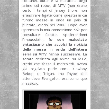
coetanei, durante la maratona degli
anime sui robot di MTV (non erano
certo i tempi di Jersey Shore, non
erano rare figate come questa) in cui
furono messe in onda un paio di
puntate, credo nel 2000. Dopo aver
spremuto la mia connessione 56k per
consultare fansite, spoilerandomi
l’impossibile,
fu con malcelato
entusiasmo che accolsi la notizia
della messa in onda dell’intera
seria su MTV l’anno successivo.
La
serata dedicata agli anime su MTV,
credo che fosse il mercoledì, aveva
già regalato perle come Cowboy
Bebop e Trigun, ma l’hype che
attendeva Evangelion era comunque
massiccio.