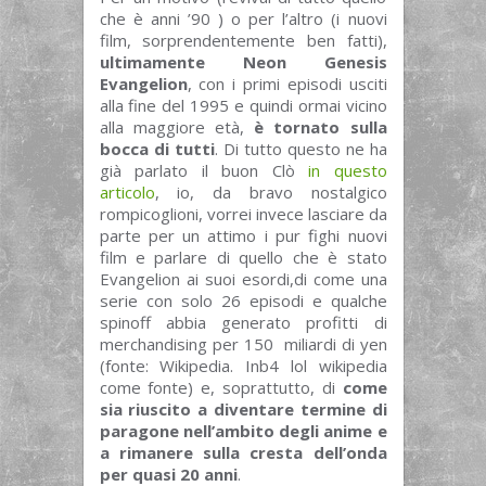
che è anni ’90 ) o per l’altro (i nuovi
film, sorprendentemente ben fatti),
ultimamente Neon Genesis
Evangelion
, con i primi episodi usciti
alla fine del 1995 e quindi ormai vicino
alla maggiore età,
è tornato sulla
bocca di tutti
. Di tutto questo ne ha
già parlato il buon Clò
in questo
articolo
, io, da bravo nostalgico
rompicoglioni, vorrei invece lasciare da
parte per un attimo i pur fighi nuovi
film e parlare di quello che è stato
Evangelion ai suoi esordi,di come una
serie con solo 26 episodi e qualche
spinoff abbia generato profitti di
merchandising per 150 miliardi di yen
(fonte: Wikipedia. Inb4 lol wikipedia
come fonte) e, soprattutto, di
come
sia riuscito a diventare termine di
paragone nell’ambito degli anime e
a rimanere sulla cresta dell’onda
per quasi 20 anni
.