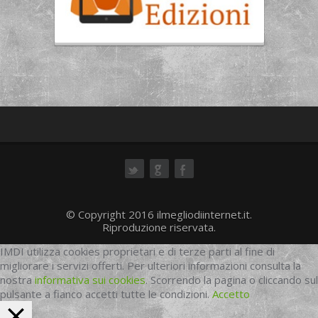
ok
© Copyright 2016 ilmegliodiinternet.it.
Riproduzione riservata.
IMDI utilizza cookies proprietari e di terze parti al fine di
migliorare i servizi offerti. Per ulteriori informazioni consulta la
nostra
informativa sui cookies
. Scorrendo la pagina o cliccando sul
pulsante a fianco accetti tutte le condizioni.
Accetto