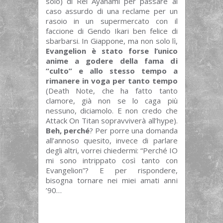
solo) di Rei Ayanami per passare al
caso assurdo di una reclame per un
rasoio in un supermercato con il
faccione di Gendo Ikari ben felice di
sbarbarsi. In Giappone, ma non solo lì,
Evangelion è stato forse l’unico
anime a godere della fama di
“culto” e allo stesso tempo a
rimanere in voga per tanto tempo
(Death Note, che ha fatto tanto
clamore, già non se lo caga più
nessuno, diciamolo. E non credo che
Attack On Titan sopravviverà all’hype).
Beh, perché
? Per porre una domanda
all’annoso quesito, invece di parlare
degli altri, vorrei chiedermi: “Perché IO
mi sono intrippato così tanto con
Evangelion”? E per rispondere,
bisogna tornare nei miei amati anni
’90…