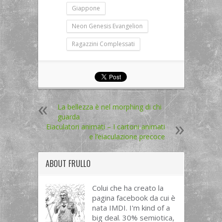
Giappone
Neon Genesis Evangelion
Ragazzini Complessati
La bellezza è nel morphing di chi
guarda
Eiaculatori animati – I cartoni animati
e l’eiaculazione precoce
ABOUT
FRULLO
Colui che ha creato la
pagina facebook da cui è
nata IMDI. I'm kind of a
big deal. 30% semiotica,