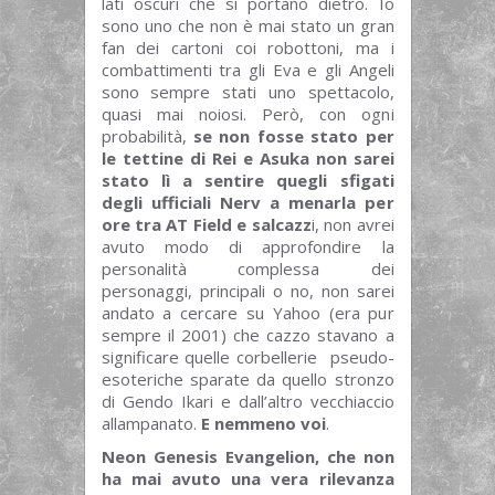
lati oscuri che si portano dietro. Io
sono uno che non è mai stato un gran
fan dei cartoni coi robottoni, ma i
combattimenti tra gli Eva e gli Angeli
sono sempre stati uno spettacolo,
quasi mai noiosi. Però, con ogni
probabilità,
se non fosse stato per
le tettine di Rei e Asuka non sarei
stato lì a sentire quegli sfigati
degli ufficiali Nerv a menarla per
ore tra AT Field e salcazz
i, non avrei
avuto modo di approfondire la
personalità complessa dei
personaggi, principali o no, non sarei
andato a cercare su Yahoo (era pur
sempre il 2001) che cazzo stavano a
significare quelle corbellerie pseudo-
esoteriche sparate da quello stronzo
di Gendo Ikari e dall’altro vecchiaccio
allampanato.
E nemmeno voi
.
Neon Genesis Evangelion, che non
ha mai avuto una vera rilevanza