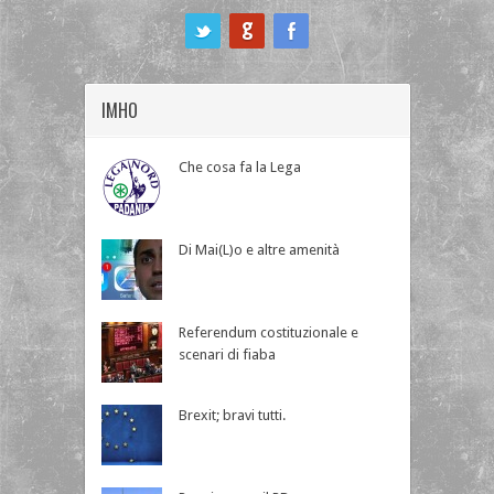
ook
IMHO
Che cosa fa la Lega
Di Mai(L)o e altre amenità
Referendum costituzionale e
scenari di fiaba
Brexit; bravi tutti.