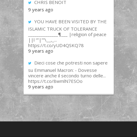
CHRIS BENOIT
9 years ago
YOU HAVE BEEN VISITED BY THE
ISLAMIC TRUCK OF TOLERANCE
______________¶___ |religion of peace
||l “”|””\__,_...
https://t.co/yUD4QSKQ78
9 years ago
Dieci cose che potresti non sapere
su Emmanuel Macron: - Dovesse
vincere anche il secondo turno delle...
https://t.co/8wmlN7ESOo
9 years ago