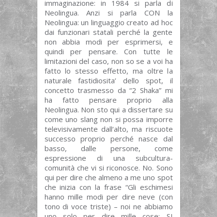
immaginazione: in 1984 si parla di
Neolingua. Anzi si parla CON la
Neolingua: un linguaggio creato ad hoc
dai funzionari statali perché la gente
non abbia modi per esprimersi, e
quindi per pensare. Con tutte le
limitazioni del caso, non so se a voi ha
fatto lo stesso effetto, ma oltre la
naturale fastidiosita’ dello spot, il
concetto trasmesso da “2 Shaka” mi
ha fatto pensare proprio alla
Neolingua. Non sto qui a dissertare su
come uno slang non si possa imporre
televisivamente dall‘alto, ma riscuote
successo proprio perché nasce dal
basso, dalle persone, come
espressione di una subcultura-
comunità che vi si riconosce. No. Sono
qui per dire che almeno a me uno spot
che inizia con la frase “Gli eschimesi
hanno mille modi per dire neve (con
tono di voce triste) – noi ne abbiamo
uno solo per dire mille cose: SI