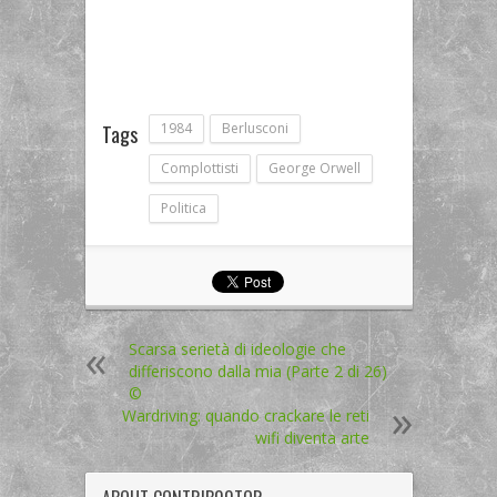
1984
Berlusconi
Tags
Complottisti
George Orwell
Politica
Scarsa serietà di ideologie che
differiscono dalla mia (Parte 2 di 26)
©
Wardriving: quando crackare le reti
wifi diventa arte