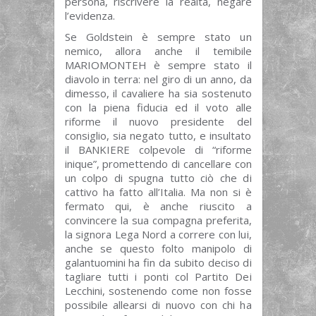
persona, riscrivere la realtà, negare
l’evidenza.
Se Goldstein è sempre stato un
nemico, allora anche il temibile
MARIOMONTEH è sempre stato il
diavolo in terra: nel giro di un anno, da
dimesso, il cavaliere ha sia sostenuto
con la piena fiducia ed il voto alle
riforme il nuovo presidente del
consiglio, sia negato tutto, e insultato
il BANKIERE colpevole di “riforme
inique”, promettendo di cancellare con
un colpo di spugna tutto ciò che di
cattivo ha fatto all’Italia. Ma non si è
fermato qui, è anche riuscito a
convincere la sua compagna preferita,
la signora Lega Nord a correre con lui,
anche se questo folto manipolo di
galantuomini ha fin da subito deciso di
tagliare tutti i ponti col Partito Dei
Lecchini, sostenendo come non fosse
possibile allearsi di nuovo con chi ha