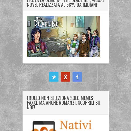
PROVA LA DEMO DI “THE DEADLINE”, VISUAL
NOVEL REALIZZATA AL 58% DA IMDIANI
ook
FRULLO NON SELEZIONA SOLO MEMES
PAXXI, MA ANCHE ROMANZI. SCOPRILI SU
NDE!