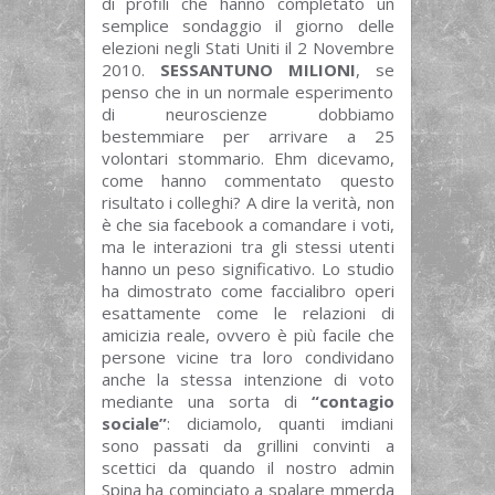
di profili che hanno completato un
semplice sondaggio il giorno delle
elezioni negli Stati Uniti il 2 Novembre
2010.
SESSANTUNO MILIONI
, se
penso che in un normale esperimento
di neuroscienze dobbiamo
bestemmiare per arrivare a 25
volontari stommario. Ehm dicevamo,
come hanno commentato questo
risultato i colleghi? A dire la verità, non
è che sia facebook a comandare i voti,
ma le interazioni tra gli stessi utenti
hanno un peso significativo. Lo studio
ha dimostrato come faccialibro operi
esattamente come le relazioni di
amicizia reale, ovvero è più facile che
persone vicine tra loro condividano
anche la stessa intenzione di voto
mediante una sorta di
“contagio
sociale”
: diciamolo, quanti imdiani
sono passati da grillini convinti a
scettici da quando il nostro admin
Spina ha cominciato a spalare mmerda