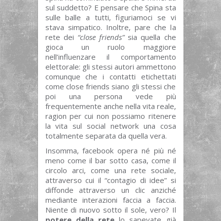
sul suddetto? E pensare che Spina sta
sulle balle a tutti, figuriamoci se vi
stava simpatico. Inoltre, pare che la
rete dei
“close friends”
sia quella che
gioca un ruolo maggiore
nell’influenzare il comportamento
elettorale: gli stessi autori ammettono
comunque che i contatti etichettati
come close friends siano gli stessi che
poi una persona vede più
frequentemente anche nella vita reale,
ragion per cui non possiamo ritenere
la vita sul social network una cosa
totalmente separata da quella vera.
Insomma, facebook opera né più né
meno come il bar sotto casa, come il
circolo arci, come una rete sociale,
attraverso cui il “contagio di idee” si
diffonde attraverso un clic anziché
mediante interazioni faccia a faccia.
Niente di nuovo sotto il sole, vero? Il
potere della rete
lo sapevate già