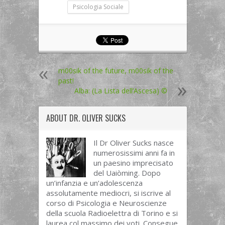
Psicologia Sociale
m00sik of the future, m00sik of the
past!
Alba: (La Lista dell’Ascesa) ©
ABOUT
DR. OLIVER SUCKS
Il Dr Oliver Sucks nasce
numerosissimi anni fa in
un paesino imprecisato
del Uaiòming. Dopo
un’infanzia e un’adolescenza
assolutamente mediocri, si iscrive al
corso di Psicologia e Neuroscienze
della scuola Radioelettra di Torino e si
laurea col massimo dei voti. Consegue