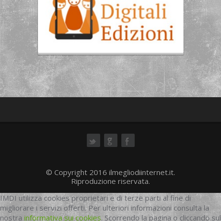
ok
© Copyright 2016 ilmegliodiinternet.it.
Riproduzione riservata.
IMDI utilizza cookies proprietari e di terze parti al fine di
migliorare i servizi offerti. Per ulteriori informazioni consulta la
nostra
informativa sui cookies
. Scorrendo la pagina o cliccando sul