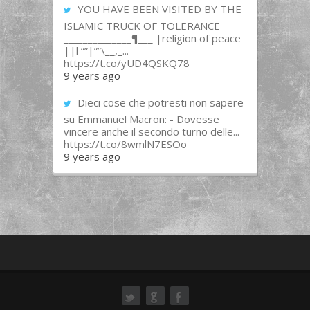
YOU HAVE BEEN VISITED BY THE
ISLAMIC TRUCK OF TOLERANCE
______________¶___ |religion of peace
||l “”|””\__,_...
https://t.co/yUD4QSKQ78
9 years ago
Dieci cose che potresti non sapere
su Emmanuel Macron: - Dovesse
vincere anche il secondo turno delle...
https://t.co/8wmlN7ESOo
9 years ago
ok