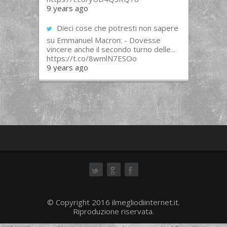
9 years ago
Dieci cose che potresti non sapere
su Emmanuel Macron: - Dovesse
vincere anche il secondo turno delle...
https://t.co/8wmlN7ESOo
9 years ago
ok
© Copyright 2016 ilmegliodiinternet.it.
Riproduzione riservata.