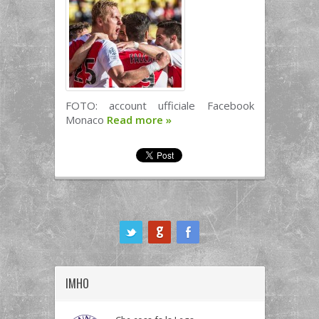
FOTO: account ufficiale Facebook
Monaco
Read more
»
ook
IMHO