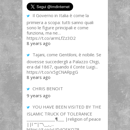
Il Governo in Italia è come la
primiera a scopa: tutti sanno quali
sono le figure principali e come
funziona, ma ne…
https://t.co/armLfZz3D2
8 years ago
Tajani, come Gentiloni, è nobile. Se
dovesse succedergli a Palazzo Chigi,
era dal 1867, quando il Conte Luigi...
https://t.co/x5gCNARpgG
8 years ago
CHRIS BENOIT
9 years ago
YOU HAVE BEEN VISITED BY THE
ISLAMIC TRUCK OF TOLERANCE
______________¶___ |religion of peace
||l “”|””\__,_...
https://t.co/yUD4QSKQ78