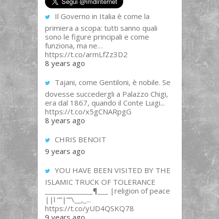
Il Governo in Italia è come la
primiera a scopa: tutti sanno quali
sono le figure principali e come
funziona, ma ne…
https://t.co/armLfZz3D2
8 years ago
Tajani, come Gentiloni, è nobile. Se
dovesse succedergli a Palazzo Chigi,
era dal 1867, quando il Conte Luigi...
https://t.co/x5gCNARpgG
8 years ago
CHRIS BENOIT
9 years ago
YOU HAVE BEEN VISITED BY THE
ISLAMIC TRUCK OF TOLERANCE
______________¶___ |religion of peace
||l “”|””\__,_...
https://t.co/yUD4QSKQ78
9 years ago