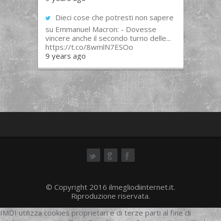
Dieci cose che potresti non sapere
su Emmanuel Macron: - Dovesse
vincere anche il secondo turno delle...
https://t.co/8wmlN7ESOo
9 years ago
ok
© Copyright 2016 ilmegliodiinternet.it.
Riproduzione riservata.
IMDI utilizza cookies proprietari e di terze parti al fine di