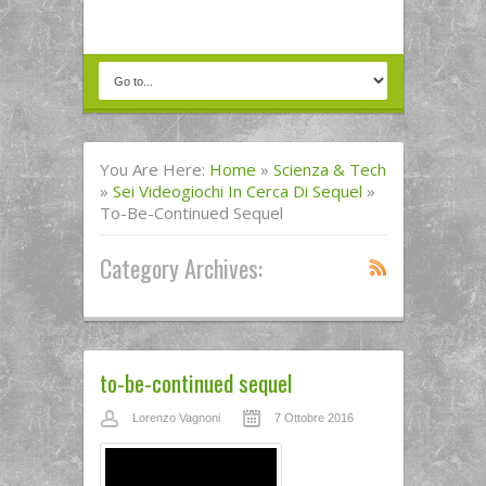
You Are Here:
Home
»
Scienza & Tech
»
Sei Videogiochi In Cerca Di Sequel
»
To-Be-Continued Sequel
Category Archives:
to-be-continued sequel
Lorenzo Vagnoni
7 Ottobre 2016