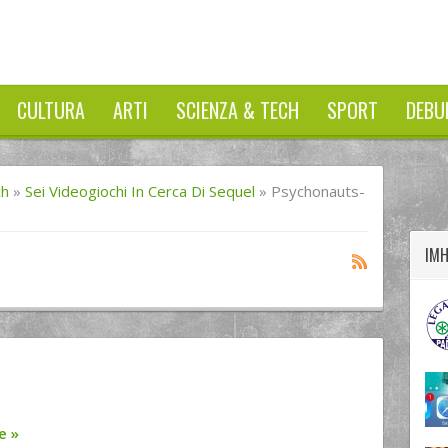
CULTURA
ARTI
SCIENZA & TECH
SPORT
DEBU
twitter
googleplus
facebook
ch
»
Sei Videogiochi In Cerca Di Sequel
»
Psychonauts-
IM
re
»