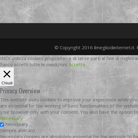
© Copyright 2016 ilmegliodiinternet.it. 
IMDI utilizza cookies proprietari e di terze parti al fine di migliora
fianco accetti tutte le condizioni.
Accetto
Chiudi
Privacy Overview
This website uses cookies to improve your experience while you 
are essential for the working of basic functionalities of the web
your browser only with your consent. You also have the option t
Necessary
Necessary
Sempre abilitato
Necessary cookies are absolutely essential for the website to fun