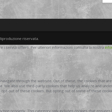
Riproduzione riservata.
twitter
googleplus
facebook
re i servizi offerti. Per ulteriori informazioni consulta la nostra
info
navigate through the website. Out of these, the cookies that ar
site. We also use third-party cookies that help us analyze and und
o opt-out of these cookies. But opting out of some of these cook
ction properly. This category only includes cookies that ensures 