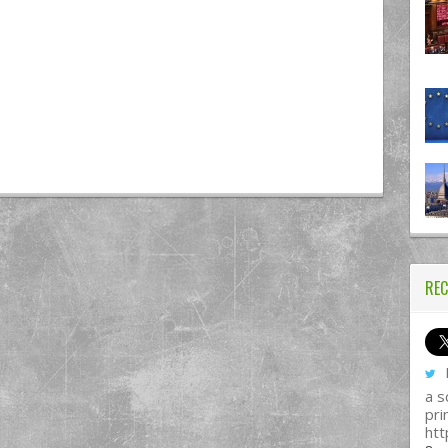
REC
I
a s
pri
htt