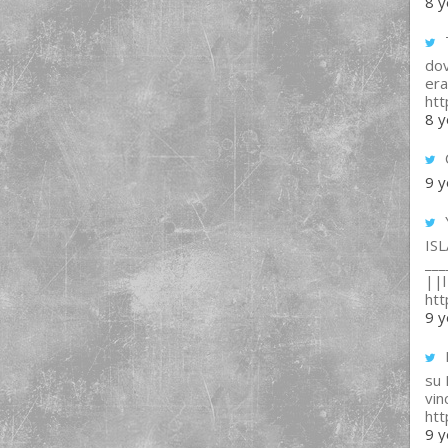
8 y
T
dov
era
ht
8 y
9 y
IS
___
||l 
ht
9 y
su
vin
ht
9 y