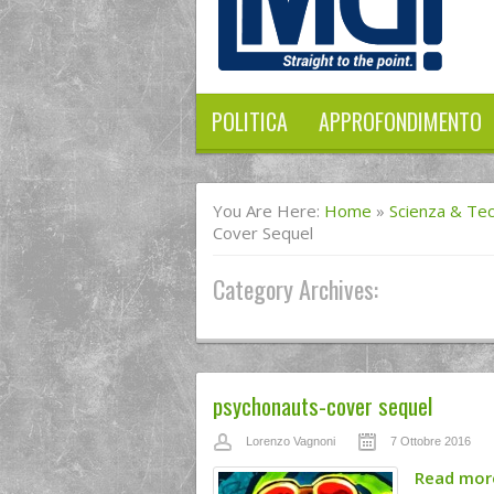
POLITICA
APPROFONDIMENTO
You Are Here:
Home
»
Scienza & Te
Cover Sequel
Category Archives:
psychonauts-cover sequel
Lorenzo Vagnoni
7 Ottobre 2016
Read mo