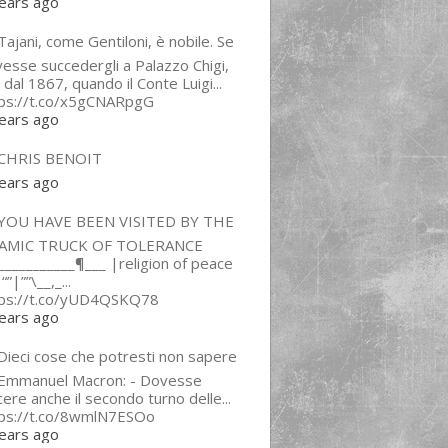
ears ago
ajani, come Gentiloni, è nobile. Se
esse succedergli a Palazzo Chigi,
 dal 1867, quando il Conte Luigi...
tps://t.co/x5gCNARpgG
ears ago
CHRIS BENOIT
ears ago
YOU HAVE BEEN VISITED BY THE
LAMIC TRUCK OF TOLERANCE
___________¶___ |religion of peace
“”|””\__,_...
tps://t.co/yUD4QSKQ78
ears ago
Dieci cose che potresti non sapere
 Emmanuel Macron: - Dovesse
cere anche il secondo turno delle...
tps://t.co/8wmlN7ESOo
ears ago