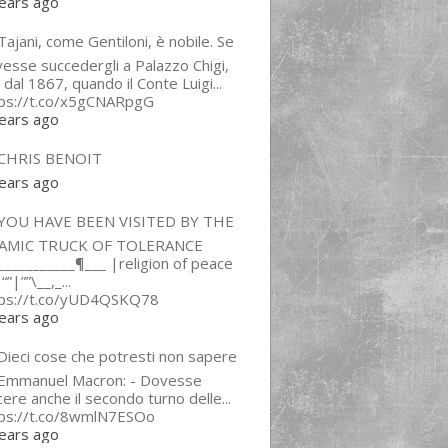
ears ago
ajani, come Gentiloni, è nobile. Se
esse succedergli a Palazzo Chigi,
 dal 1867, quando il Conte Luigi...
tps://t.co/x5gCNARpgG
ears ago
CHRIS BENOIT
ears ago
YOU HAVE BEEN VISITED BY THE
LAMIC TRUCK OF TOLERANCE
___________¶___ |religion of peace
“”|””\__,_...
tps://t.co/yUD4QSKQ78
ears ago
Dieci cose che potresti non sapere
 Emmanuel Macron: - Dovesse
cere anche il secondo turno delle...
tps://t.co/8wmlN7ESOo
ears ago