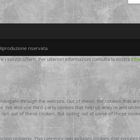
Riproduzione riservata.
twitter
googleplus
facebook
re i servizi offerti. Per ulteriori informazioni consulta la nostra
info
navigate through the website. Out of these, the cookies that ar
site. We also use third-party cookies that help us analyze and und
o opt-out of these cookies. But opting out of some of these cook
ction properly. This category only includes cookies that ensures 