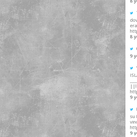
8 y
T
dov
era
ht
8 y
9 y
IS
___
||l 
ht
9 y
su
vin
ht
9 y