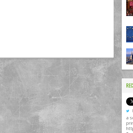
REC
I
a s
pri
htt