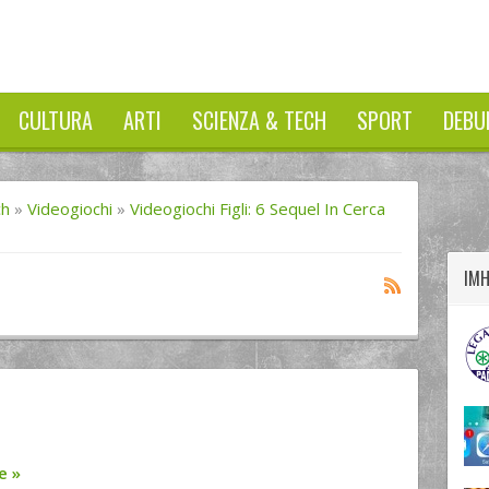
CULTURA
ARTI
SCIENZA & TECH
SPORT
DEBU
twitter
googleplus
facebook
ch
»
Videogiochi
»
Videogiochi Figli: 6 Sequel In Cerca
IM
re
»