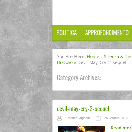
POLITICA
APPROFONDIMENTO
You Are Here:
Home
»
Scienza & Te
Di Oblio
»
Devil-May-Cry-2-Sequel
Category Archives:
devil-may-cry-2-sequel
Lorenzo Vagnoni
25 Ottobre 2016
Read mo