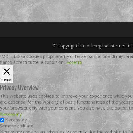
© Copyright 2016 ilmegliodiinternet.it. 
IMDI utilizza cookies proprietari e di terze parti al fine di migliora
fianco accetti tutte le condizioni.
Accetto
Chiudi
Privacy Overview
This website uses cookies to improve your experience while you 
are essential for the working of basic functionalities of the web
your browser only with your consent. You also have the option t
Necessary
Necessary
Sempre abilitato
Necessary cookies are absolutely essential for the website to fun