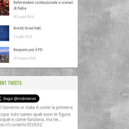
Referendum costituzionale e scenari
di fiaba
30 Luglio 2016
Brexit; bravi tutti.
2 Luglio 2016
Requiem per il PD
20 Giugno 2016
ENT TWEETS
l Governo in Italia è come la primiera
copa: tutti sanno quali sono le figure
ncipali e come funziona, ma ne…
ps://t.co/armLfZz3D2