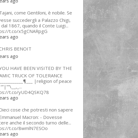
ears ago
ajani, come Gentiloni, è nobile. Se
esse succedergli a Palazzo Chigi,
 dal 1867, quando il Conte Luigi...
tps://t.co/x5gCNARpgG
ears ago
CHRIS BENOIT
ears ago
YOU HAVE BEEN VISITED BY THE
LAMIC TRUCK OF TOLERANCE
___________¶___ |religion of peace
“”|””\__,_...
tps://t.co/yUD4QSKQ78
ears ago
Dieci cose che potresti non sapere
 Emmanuel Macron: - Dovesse
cere anche il secondo turno delle...
tps://t.co/8wmlN7ESOo
ears ago