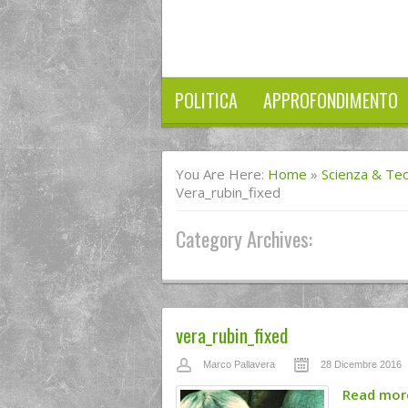
POLITICA
APPROFONDIMENTO
You Are Here:
Home
»
Scienza & Te
Vera_rubin_fixed
Category Archives:
vera_rubin_fixed
Marco Pallavera
28 Dicembre 2016
Read mo