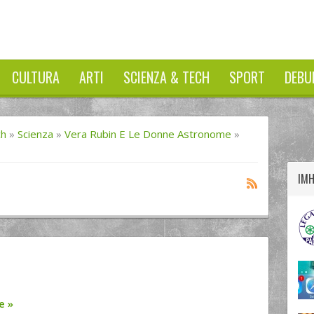
CULTURA
ARTI
SCIENZA & TECH
SPORT
DEBU
twitter
googleplus
facebook
ch
»
Scienza
»
Vera Rubin E Le Donne Astronome
»
IM
re
»