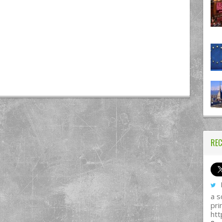
REC
I
a s
pri
htt