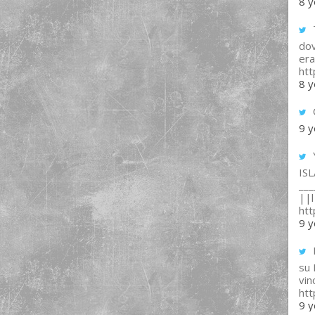
8 y
T
dov
era
ht
8 y
9 y
IS
___
||l 
ht
9 y
su
vin
ht
9 y