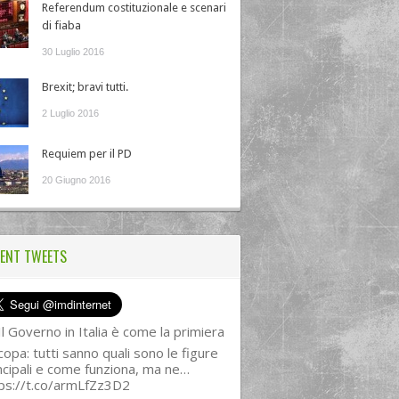
Referendum costituzionale e scenari
di fiaba
30 Luglio 2016
Brexit; bravi tutti.
2 Luglio 2016
Requiem per il PD
20 Giugno 2016
ENT TWEETS
l Governo in Italia è come la primiera
copa: tutti sanno quali sono le figure
ncipali e come funziona, ma ne…
ps://t.co/armLfZz3D2