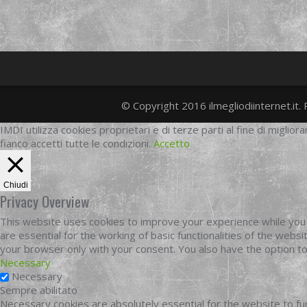
© Copyright 2016 ilmegliodiinternet.it. 
IMDI utilizza cookies proprietari e di terze parti al fine di migliora
fianco accetti tutte le condizioni.
Accetto
Chiudi
Privacy Overview
This website uses cookies to improve your experience while you 
are essential for the working of basic functionalities of the web
your browser only with your consent. You also have the option t
Necessary
Necessary
Sempre abilitato
Necessary cookies are absolutely essential for the website to fun