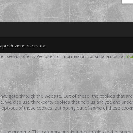
Riproduzione riservata.
twitter
googleplus
facebook
re i servizi offerti. Per ulteriori informazioni consulta la nostra
info
navigate through the website. Out of these, the cookies that ar
site. We also use third-party cookies that help us analyze and und
o opt-out of these cookies. But opting out of some of these cook
ction properly. This category only includes cookies that ensures 