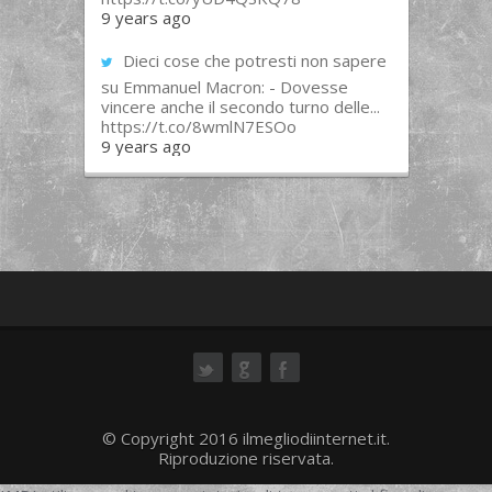
9 years ago
Dieci cose che potresti non sapere
su Emmanuel Macron: - Dovesse
vincere anche il secondo turno delle...
https://t.co/8wmlN7ESOo
9 years ago
ok
© Copyright 2016 ilmegliodiinternet.it.
Riproduzione riservata.