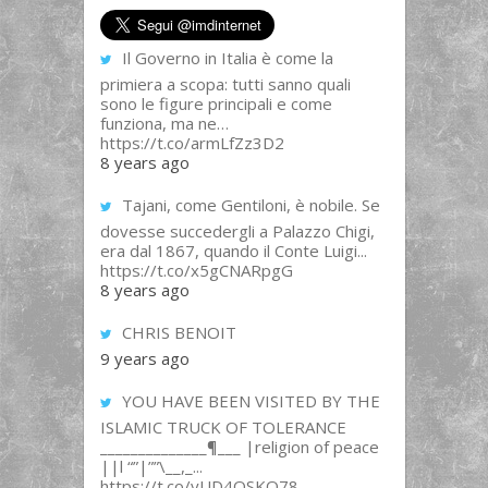
Il Governo in Italia è come la
primiera a scopa: tutti sanno quali
sono le figure principali e come
funziona, ma ne…
https://t.co/armLfZz3D2
8 years ago
Tajani, come Gentiloni, è nobile. Se
dovesse succedergli a Palazzo Chigi,
era dal 1867, quando il Conte Luigi...
https://t.co/x5gCNARpgG
8 years ago
CHRIS BENOIT
9 years ago
YOU HAVE BEEN VISITED BY THE
ISLAMIC TRUCK OF TOLERANCE
______________¶___ |religion of peace
||l “”|””\__,_...
https://t.co/yUD4QSKQ78