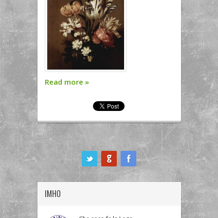
Read more
»
ook
IMHO