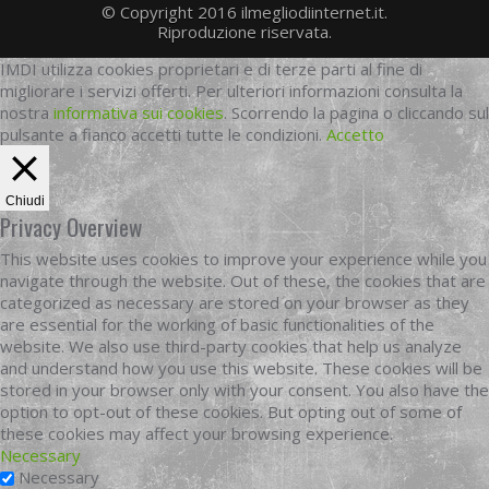
© Copyright 2016 ilmegliodiinternet.it.
Riproduzione riservata.
IMDI utilizza cookies proprietari e di terze parti al fine di
migliorare i servizi offerti. Per ulteriori informazioni consulta la
nostra
informativa sui cookies
. Scorrendo la pagina o cliccando sul
pulsante a fianco accetti tutte le condizioni.
Accetto
Chiudi
Privacy Overview
This website uses cookies to improve your experience while you
navigate through the website. Out of these, the cookies that are
categorized as necessary are stored on your browser as they
are essential for the working of basic functionalities of the
website. We also use third-party cookies that help us analyze
and understand how you use this website. These cookies will be
stored in your browser only with your consent. You also have the
option to opt-out of these cookies. But opting out of some of
these cookies may affect your browsing experience.
Necessary
Necessary