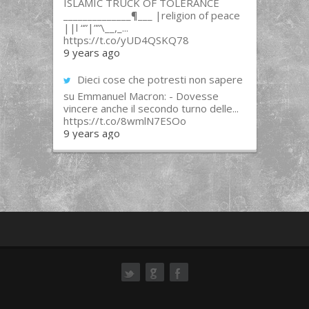
ISLAMIC TRUCK OF TOLERANCE
______________¶___ |religion of peace
||l “”|””\__,_...
https://t.co/yUD4QSKQ78
9 years ago
Dieci cose che potresti non sapere
su Emmanuel Macron: - Dovesse
vincere anche il secondo turno delle...
https://t.co/8wmlN7ESOo
9 years ago
ok