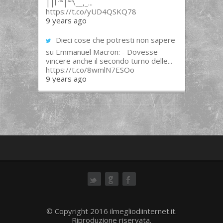
||l “”|””\__,_...
https://t.co/yUD4QSKQ78
9 years ago
Dieci cose che potresti non sapere
su Emmanuel Macron: - Dovesse
vincere anche il secondo turno delle...
https://t.co/8wmlN7ESOo
9 years ago
ok
© Copyright 2016 ilmegliodiinternet.it.
Riproduzione riservata.