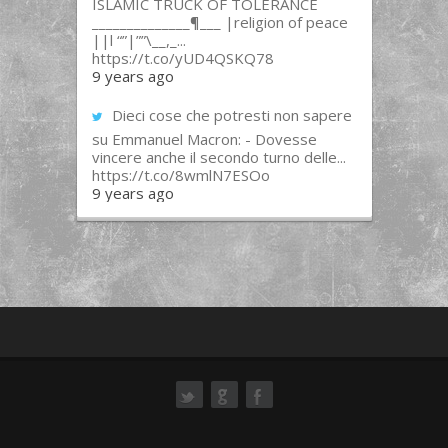
ISLAMIC TRUCK OF TOLERANCE
______________¶___ |religion of peace
||l “”|””\__,_...
https://t.co/yUD4QSKQ78
9 years ago
Dieci cose che potresti non sapere
su Emmanuel Macron: - Dovesse
vincere anche il secondo turno delle...
https://t.co/8wmlN7ESOo
9 years ago
ok