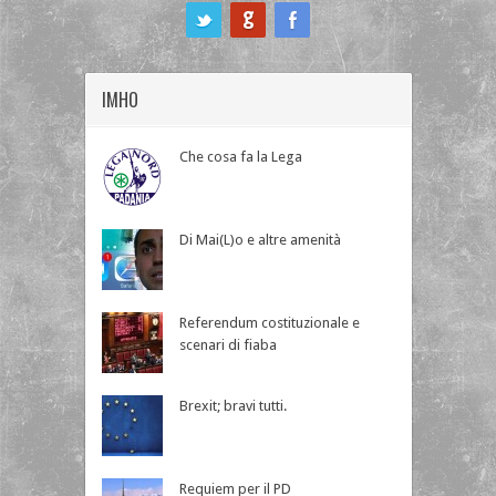
ook
IMHO
Che cosa fa la Lega
Di Mai(L)o e altre amenità
Referendum costituzionale e
scenari di fiaba
Brexit; bravi tutti.
Requiem per il PD