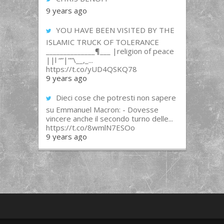
9 years ago
YOU HAVE BEEN VISITED BY THE
ISLAMIC TRUCK OF TOLERANCE
______________¶___ |religion of peace
||l “”|””\__,_...
https://t.co/yUD4QSKQ78
9 years ago
Dieci cose che potresti non sapere
su Emmanuel Macron: - Dovesse
vincere anche il secondo turno delle...
https://t.co/8wmlN7ESOo
9 years ago