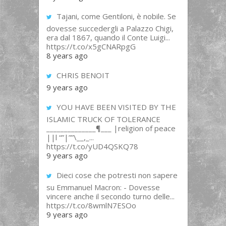
Tajani, come Gentiloni, è nobile. Se
dovesse succedergli a Palazzo Chigi,
era dal 1867, quando il Conte Luigi...
https://t.co/x5gCNARpgG
8 years ago
CHRIS BENOIT
9 years ago
YOU HAVE BEEN VISITED BY THE
ISLAMIC TRUCK OF TOLERANCE
______________¶___ |religion of peace
||l “”|””\__,_...
https://t.co/yUD4QSKQ78
9 years ago
Dieci cose che potresti non sapere
su Emmanuel Macron: - Dovesse
vincere anche il secondo turno delle...
https://t.co/8wmlN7ESOo
9 years ago