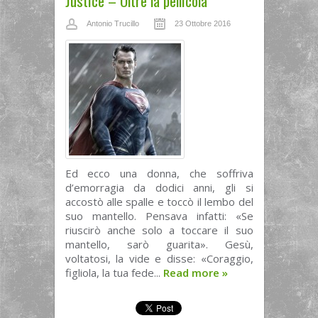
Justice – Oltre la pellicola
Antonio Trucillo
23 Ottobre 2016
Ed ecco una donna, che soffriva
d’emorragia da dodici anni, gli si
accostò alle spalle e toccò il lembo del
suo mantello. Pensava infatti: «Se
riuscirò anche solo a toccare il suo
mantello, sarò guarita». Gesù,
voltatosi, la vide e disse: «Coraggio,
figliola, la tua fede...
Read more
»