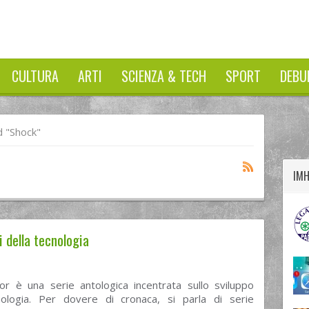
CULTURA
ARTI
SCIENZA & TECH
SPORT
DEBU
twitter
googleplus
facebook
 "shock"
IM
li della tecnologia
ror è una serie antologica incentrata sullo sviluppo
nologia. Per dovere di cronaca, si parla di serie