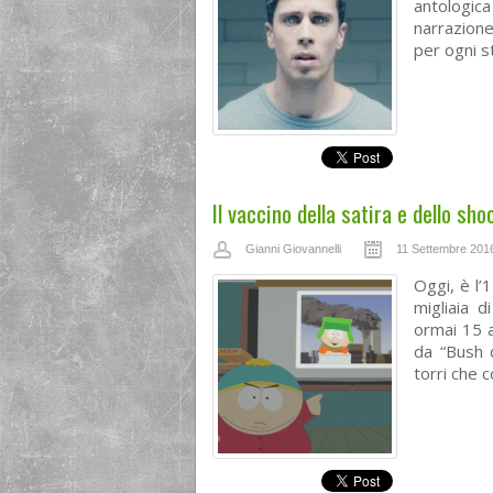
antologica
narrazione
per ogni s
Il vaccino della satira e dello sho
Gianni Giovannelli
11 Settembre 201
Oggi, è l’
migliaia d
ormai 15 
da “Bush d
torri che c