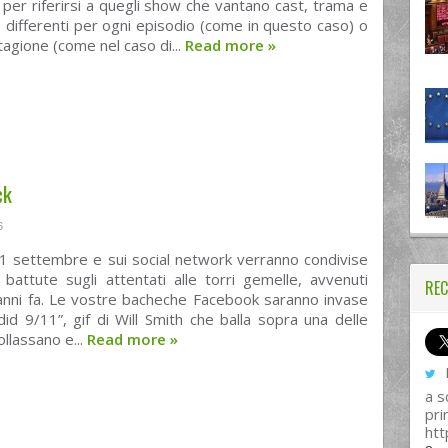
 per riferirsi a quegli show che vantano cast, trama e
 differenti per ogni episodio (come in questo caso) o
tagione (come nel caso di...
Read more
»
ck
6
11 settembre e sui social network verranno condivise
i battute sugli attentati alle torri gemelle, avvenuti
REC
anni fa. Le vostre bacheche Facebook saranno invase
id 9/11”, gif di Will Smith che balla sopra una delle
ollassano e...
Read more
»
I
a s
pri
htt