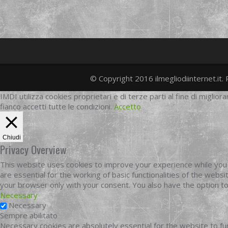
© Copyright 2016 ilmegliodiinternet.it. 
IMDI utilizza cookies proprietari e di terze parti al fine di migliora
fianco accetti tutte le condizioni.
Accetto
Chiudi
Privacy Overview
This website uses cookies to improve your experience while you 
are essential for the working of basic functionalities of the web
your browser only with your consent. You also have the option t
Necessary
Necessary
Sempre abilitato
Necessary cookies are absolutely essential for the website to fun