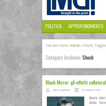
POLITICA
APPROFONDIMENTO
You Are Here:
Home
»
Posts Tagged
Category Archives:
Shock
Black Mirror: gli effetti collatera
Aldo Longhena
21 Ottobre 2016
Black Mir
della tec