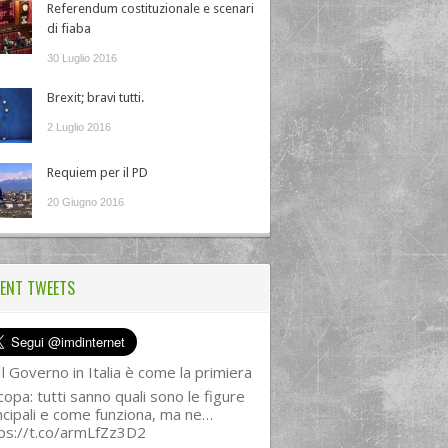
Referendum costituzionale e scenari
di fiaba
30 Luglio 2016
Brexit; bravi tutti.
2 Luglio 2016
Requiem per il PD
20 Giugno 2016
ENT TWEETS
l Governo in Italia è come la primiera
copa: tutti sanno quali sono le figure
ncipali e come funziona, ma ne…
ps://t.co/armLfZz3D2