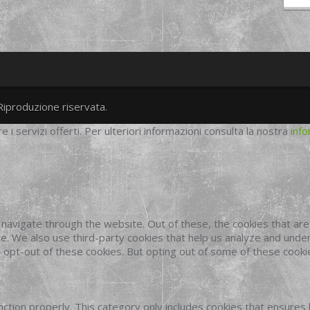
Riproduzione riservata.
twitter
googleplus
facebook
re i servizi offerti. Per ulteriori informazioni consulta la nostra
info
navigate through the website. Out of these, the cookies that ar
site. We also use third-party cookies that help us analyze and und
o opt-out of these cookies. But opting out of some of these cook
ction properly. This category only includes cookies that ensures 