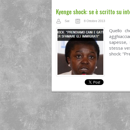
Kyenge shock: se è scritto su int
Sat
8 Ottobre 2013
Quello ch
agghiaccian
sapesse, i
stessa ves
shock: “Pr