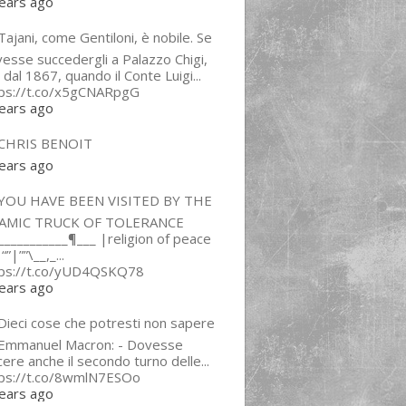
ears ago
ajani, come Gentiloni, è nobile. Se
esse succedergli a Palazzo Chigi,
 dal 1867, quando il Conte Luigi...
tps://t.co/x5gCNARpgG
ears ago
CHRIS BENOIT
ears ago
YOU HAVE BEEN VISITED BY THE
LAMIC TRUCK OF TOLERANCE
___________¶___ |religion of peace
“”|””\__,_...
tps://t.co/yUD4QSKQ78
ears ago
Dieci cose che potresti non sapere
 Emmanuel Macron: - Dovesse
cere anche il secondo turno delle...
tps://t.co/8wmlN7ESOo
ears ago