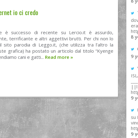
8 y
ernet io ci credo
T
dov
era
ht
e è successo di recente su Lercio.it è assurdo,
8 y
te, terrificante e altri aggettivi brutti. Per chi non lo
l sito parodia di Leggo.it, (che utilizza tra l’altro la
te grafica) ha postato un articolo dal titolo “Kyenge
9 y
endiamo cani e gatti...
Read more
»
IS
___
||l 
ht
9 y
su
vin
ht
9 y