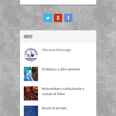
ook
IMHO
Che cosa fa la Lega
Di Mai(L)o e altre amenità
Referendum costituzionale e
scenari di fiaba
Brexit; bravi tutti.