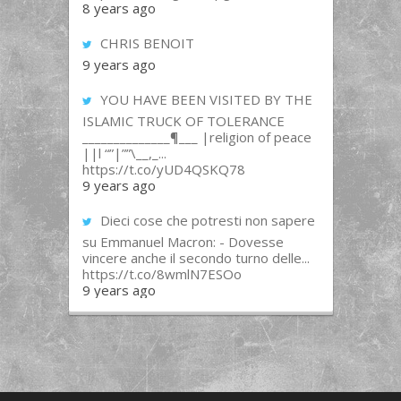
8 years ago
CHRIS BENOIT
9 years ago
YOU HAVE BEEN VISITED BY THE
ISLAMIC TRUCK OF TOLERANCE
______________¶___ |religion of peace
||l “”|””\__,_...
https://t.co/yUD4QSKQ78
9 years ago
Dieci cose che potresti non sapere
su Emmanuel Macron: - Dovesse
vincere anche il secondo turno delle...
https://t.co/8wmlN7ESOo
9 years ago