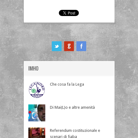
ook
IMHO
Che cosa fa la Lega
Di Mai(L)o e altre amenità
Referendum costituzionale e
scenari di fiaba