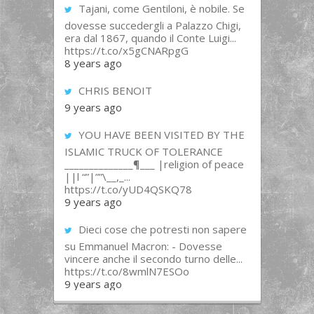
Tajani, come Gentiloni, è nobile. Se
dovesse succedergli a Palazzo Chigi,
era dal 1867, quando il Conte Luigi...
https://t.co/x5gCNARpgG
8 years ago
CHRIS BENOIT
9 years ago
YOU HAVE BEEN VISITED BY THE
ISLAMIC TRUCK OF TOLERANCE
______________¶___ |religion of peace
||l “”|””\__,_...
https://t.co/yUD4QSKQ78
9 years ago
Dieci cose che potresti non sapere
su Emmanuel Macron: - Dovesse
vincere anche il secondo turno delle...
https://t.co/8wmlN7ESOo
9 years ago