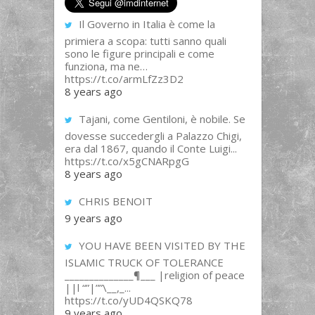
Il Governo in Italia è come la
primiera a scopa: tutti sanno quali
sono le figure principali e come
funziona, ma ne…
https://t.co/armLfZz3D2
8 years ago
Tajani, come Gentiloni, è nobile. Se
dovesse succedergli a Palazzo Chigi,
era dal 1867, quando il Conte Luigi...
https://t.co/x5gCNARpgG
8 years ago
CHRIS BENOIT
9 years ago
YOU HAVE BEEN VISITED BY THE
ISLAMIC TRUCK OF TOLERANCE
______________¶___ |religion of peace
||l “”|””\__,_...
https://t.co/yUD4QSKQ78
9 years ago