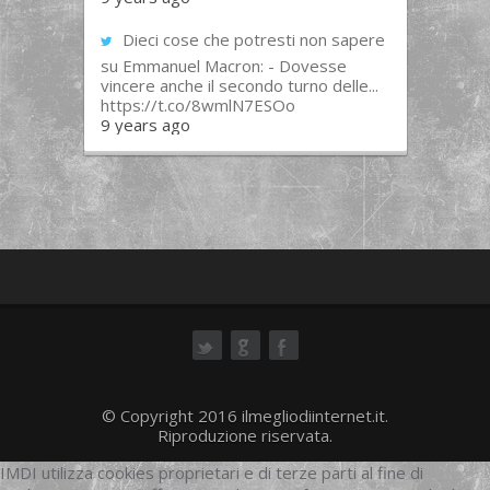
Dieci cose che potresti non sapere
su Emmanuel Macron: - Dovesse
vincere anche il secondo turno delle...
https://t.co/8wmlN7ESOo
9 years ago
ok
© Copyright 2016 ilmegliodiinternet.it.
Riproduzione riservata.
IMDI utilizza cookies proprietari e di terze parti al fine di