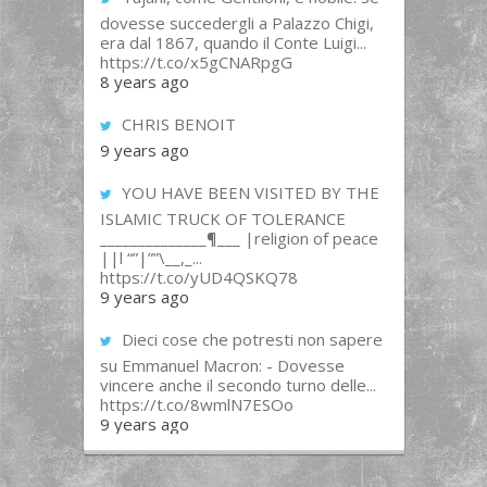
dovesse succedergli a Palazzo Chigi,
era dal 1867, quando il Conte Luigi...
https://t.co/x5gCNARpgG
8 years ago
CHRIS BENOIT
9 years ago
YOU HAVE BEEN VISITED BY THE
ISLAMIC TRUCK OF TOLERANCE
______________¶___ |religion of peace
||l “”|””\__,_...
https://t.co/yUD4QSKQ78
9 years ago
Dieci cose che potresti non sapere
su Emmanuel Macron: - Dovesse
vincere anche il secondo turno delle...
https://t.co/8wmlN7ESOo
9 years ago