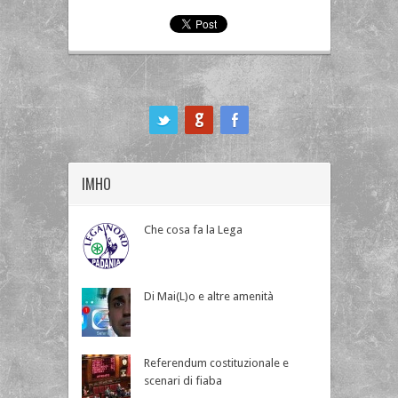
ook
IMHO
Che cosa fa la Lega
Di Mai(L)o e altre amenità
Referendum costituzionale e
scenari di fiaba