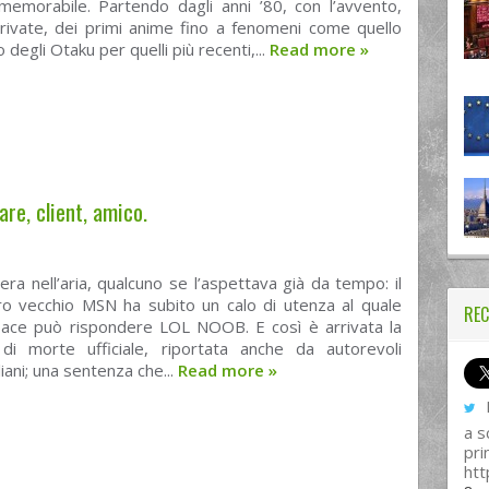
emorabile. Partendo dagli anni ’80, con l’avvento,
private, dei primi anime fino a fenomeni come quello
degli Otaku per quelli più recenti,...
Read more
»
e, client, amico.
 era nell’aria, qualcuno se l’aspettava già da tempo: il
ro vecchio MSN ha subito un calo di utenza al quale
REC
ace può rispondere LOL NOOB. E così è arrivata la
di morte ufficiale, riportata anche da autorevoli
aliani; una sentenza che...
Read more
»
I
a s
pri
htt