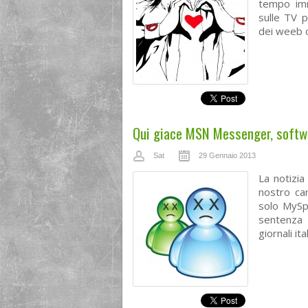
tempo imm
sulle TV 
dei weeb o 
Qui giace MSN Messenger, softwar
Sat
29 Gennaio 2013
La notizia
nostro ca
solo MySp
sentenza 
giornali it