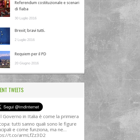
Referendum costituzionale e scenari
di fiaba
30 Luglio 2016
Brexit; bravi tutti.
2 Luglio 2016
Requiem per il PD
20 Giugno 2016
ENT TWEETS
l Governo in Italia è come la primiera
copa: tutti sanno quali sono le figure
ncipali e come funziona, ma ne…
ps://t.co/armLfZz3D2