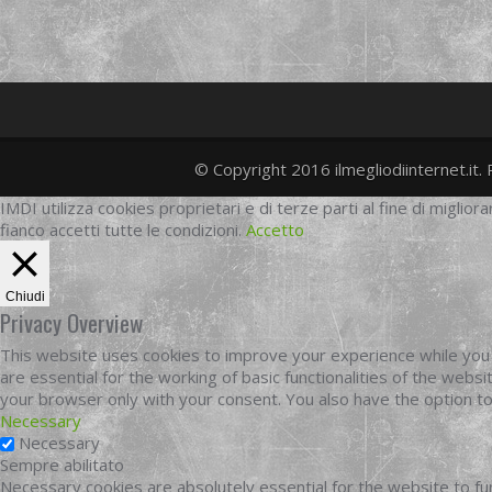
© Copyright 2016 ilmegliodiinternet.it. 
IMDI utilizza cookies proprietari e di terze parti al fine di migliora
fianco accetti tutte le condizioni.
Accetto
Chiudi
Privacy Overview
This website uses cookies to improve your experience while you 
are essential for the working of basic functionalities of the web
your browser only with your consent. You also have the option t
Necessary
Necessary
Sempre abilitato
Necessary cookies are absolutely essential for the website to fun