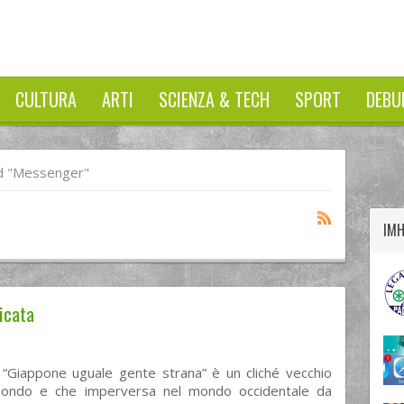
CULTURA
ARTI
SCIENZA & TECH
SPORT
DEBU
twitter
googleplus
facebook
d "messenger"
IM
icata
 “Giappone uguale gente strana” è un cliché vecchio
ondo e che imperversa nel mondo occidentale da