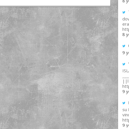
8 y
T
dov
era
ht
8 y
9 y
IS
___
||l 
ht
9 y
su
vin
ht
9 y