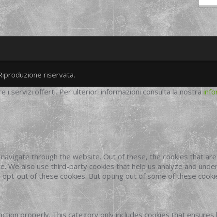
Riproduzione riservata.
twitter
googleplus
facebook
re i servizi offerti. Per ulteriori informazioni consulta la nostra
info
navigate through the website. Out of these, the cookies that ar
site. We also use third-party cookies that help us analyze and und
o opt-out of these cookies. But opting out of some of these cook
ction properly. This category only includes cookies that ensures 