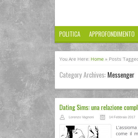
POLITICA
APPROFONDIMENTO
You Are Here:
Home
»
Posts Tagge
Category Archives:
Messenger
Dating Sims: una relazione compl
Lorenzo Vagnoni
14 Febbraio 2017
L’assioma
come il m