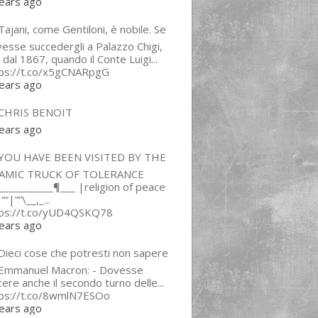
ears ago
ajani, come Gentiloni, è nobile. Se
esse succedergli a Palazzo Chigi,
 dal 1867, quando il Conte Luigi...
tps://t.co/x5gCNARpgG
ears ago
CHRIS BENOIT
ears ago
YOU HAVE BEEN VISITED BY THE
LAMIC TRUCK OF TOLERANCE
___________¶___ |religion of peace
“”|””\__,_...
tps://t.co/yUD4QSKQ78
ears ago
Dieci cose che potresti non sapere
 Emmanuel Macron: - Dovesse
cere anche il secondo turno delle...
tps://t.co/8wmlN7ESOo
ears ago