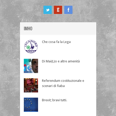
ook
IMHO
Che cosa fa la Lega
Di Mai(L)o e altre amenità
Referendum costituzionale e
scenari di fiaba
Brexit; bravi tutti.