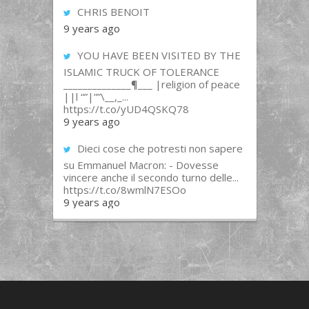
CHRIS BENOIT
9 years ago
YOU HAVE BEEN VISITED BY THE
ISLAMIC TRUCK OF TOLERANCE
______________¶___ |religion of peace
||l “”|””\__,_...
https://t.co/yUD4QSKQ78
9 years ago
Dieci cose che potresti non sapere
su Emmanuel Macron: - Dovesse
vincere anche il secondo turno delle...
https://t.co/8wmlN7ESOo
9 years ago