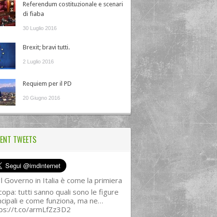
Referendum costituzionale e scenari
di fiaba
30 Luglio 2016
Brexit; bravi tutti.
2 Luglio 2016
Requiem per il PD
20 Giugno 2016
ENT TWEETS
l Governo in Italia è come la primiera
copa: tutti sanno quali sono le figure
ncipali e come funziona, ma ne…
ps://t.co/armLfZz3D2