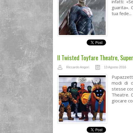
infatti: «
guarita». 
tua fede...
Il Twisted Toyfare Theatre, Supere
Riccardo Angori
13 Agosto 2016
Pupazzetti
modi di d
stesse cos
Theatre. C
giocare co