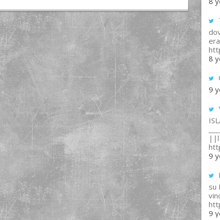
8 y
T
dov
era
ht
8 y
9 y
IS
___
||l 
ht
9 y
su
vin
ht
9 y