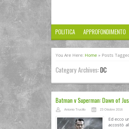
POLITICA
APPROFONDIMENTO
You Are Here:
Home
»
Posts Tagge
Category Archives:
DC
Batman v Superman: Dawn of Justi
Antonio Trucillo
23 Ottobre 2016
Ed ecco un
accostò al