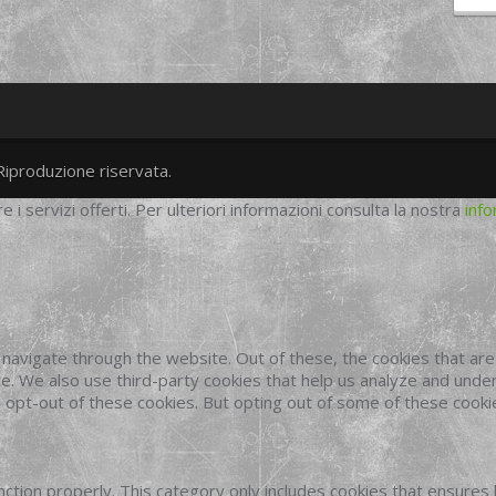
Riproduzione riservata.
twitter
googleplus
facebook
re i servizi offerti. Per ulteriori informazioni consulta la nostra
info
navigate through the website. Out of these, the cookies that ar
site. We also use third-party cookies that help us analyze and und
o opt-out of these cookies. But opting out of some of these cook
ction properly. This category only includes cookies that ensures 