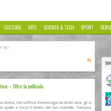
CULTURA
ARTI
SCIENZA & TECH
SPORT
DEBU
twitter
googleplus
facebook
d "DC"
IM
ce – Oltre la pellicola
a donna, che soffriva d’emorragia da dodici anni, gli si
le spalle e toccò il lembo del suo mantello. Pensava