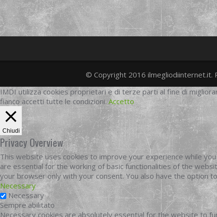
© Copyright 2016 ilmegliodiinternet.it. 
IMDI utilizza cookies proprietari e di terze parti al fine di migliora
fianco accetti tutte le condizioni.
Accetto
Chiudi
Privacy Overview
This website uses cookies to improve your experience while you 
are essential for the working of basic functionalities of the web
your browser only with your consent. You also have the option t
Necessary
Necessary
Sempre abilitato
Necessary cookies are absolutely essential for the website to fun