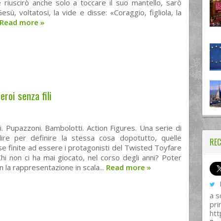
Se riuscirò anche solo a toccare il suo mantello, sarò
Gesù, voltatosi, la vide e disse: «Coraggio, figliola, la
Read more
»
roi senza fili
. Pupazzoni. Bambolotti. Action Figures. Una serie di
ire per definire la stessa cosa dopotutto, quelle
REC
e finite ad essere i protagonisti del Twisted Toyfare
hi non ci ha mai giocato, nel corso degli anni? Poter
n la rappresentazione in scala...
Read more
»
I
a s
pri
htt