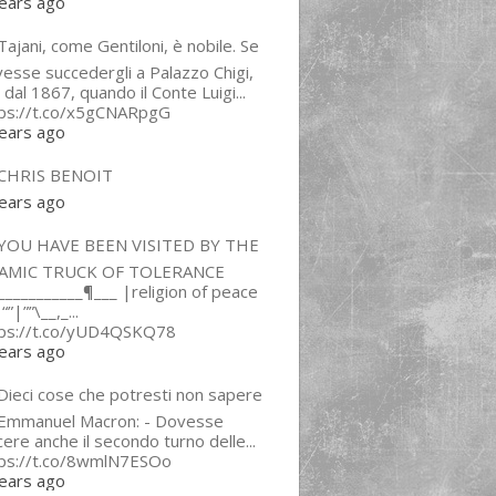
ears ago
ajani, come Gentiloni, è nobile. Se
esse succedergli a Palazzo Chigi,
 dal 1867, quando il Conte Luigi...
tps://t.co/x5gCNARpgG
ears ago
CHRIS BENOIT
ears ago
YOU HAVE BEEN VISITED BY THE
LAMIC TRUCK OF TOLERANCE
___________¶___ |religion of peace
“”|””\__,_...
tps://t.co/yUD4QSKQ78
ears ago
Dieci cose che potresti non sapere
 Emmanuel Macron: - Dovesse
cere anche il secondo turno delle...
tps://t.co/8wmlN7ESOo
ears ago