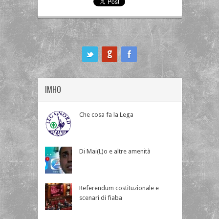
ook
IMHO
Che cosa fa la Lega
Di Mai(L)o e altre amenità
Referendum costituzionale e
scenari di fiaba