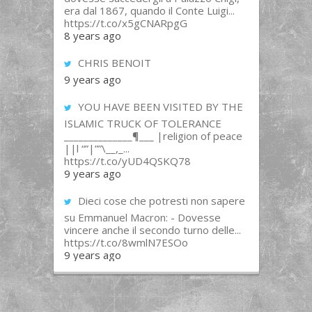
era dal 1867, quando il Conte Luigi...
https://t.co/x5gCNARpgG
8 years ago
CHRIS BENOIT
9 years ago
YOU HAVE BEEN VISITED BY THE
ISLAMIC TRUCK OF TOLERANCE
______________¶___ |religion of peace
||l “”|””\__,_...
https://t.co/yUD4QSKQ78
9 years ago
Dieci cose che potresti non sapere
su Emmanuel Macron: - Dovesse
vincere anche il secondo turno delle...
https://t.co/8wmlN7ESOo
9 years ago