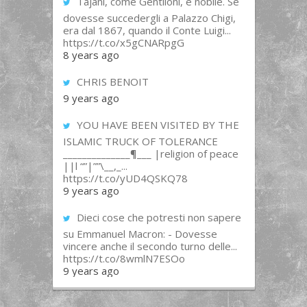
Tajani, come Gentiloni, è nobile. Se
dovesse succedergli a Palazzo Chigi,
era dal 1867, quando il Conte Luigi...
https://t.co/x5gCNARpgG
8 years ago
CHRIS BENOIT
9 years ago
YOU HAVE BEEN VISITED BY THE
ISLAMIC TRUCK OF TOLERANCE
______________¶___ |religion of peace
||l “”|””\__,_...
https://t.co/yUD4QSKQ78
9 years ago
Dieci cose che potresti non sapere
su Emmanuel Macron: - Dovesse
vincere anche il secondo turno delle...
https://t.co/8wmlN7ESOo
9 years ago