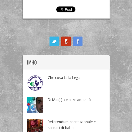
ook
IMHO
Che cosa fa la Lega
Di Mai(L)o e altre amenità
Referendum costituzionale e
scenari di fiaba