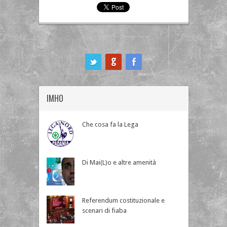
ook
IMHO
Che cosa fa la Lega
Di Mai(L)o e altre amenità
Referendum costituzionale e
scenari di fiaba