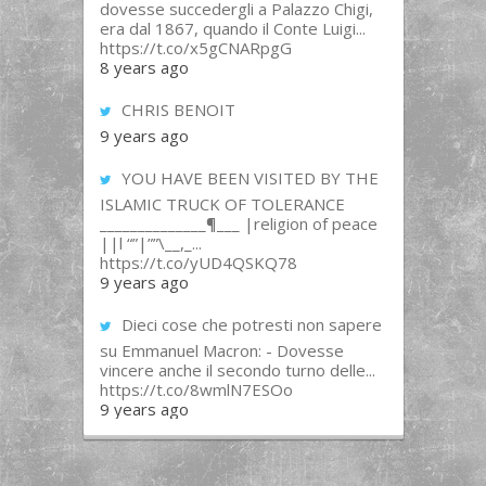
dovesse succedergli a Palazzo Chigi,
era dal 1867, quando il Conte Luigi...
https://t.co/x5gCNARpgG
8 years ago
CHRIS BENOIT
9 years ago
YOU HAVE BEEN VISITED BY THE
ISLAMIC TRUCK OF TOLERANCE
______________¶___ |religion of peace
||l “”|””\__,_...
https://t.co/yUD4QSKQ78
9 years ago
Dieci cose che potresti non sapere
su Emmanuel Macron: - Dovesse
vincere anche il secondo turno delle...
https://t.co/8wmlN7ESOo
9 years ago