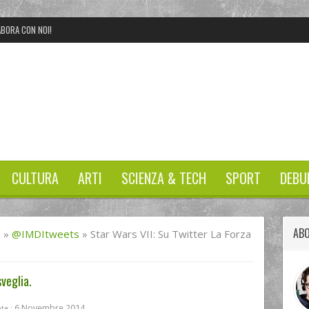
BORA CON NOI!
CULTURA
ARTI
SCIENZA & TECH
SPORT
DEBU
ABO
I
»
@IMDItweets
»
Star Wars VII: Su Twitter La Forza
sveglia.
6 Novembre 2014
te :