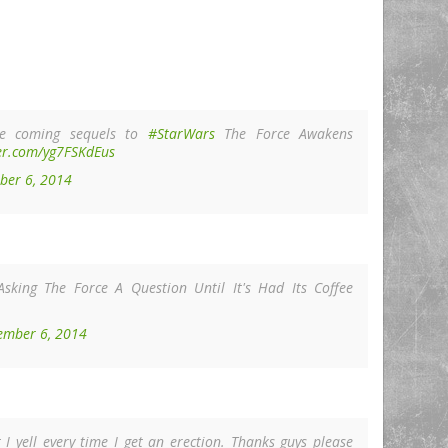
the coming sequels to
#StarWars
The Force Awakens
ter.com/yg7FSKdEus
ber 6, 2014
sking The Force A Question Until It's Had Its Coffee
ember 6, 2014
I yell every time I get an erection. Thanks guys please