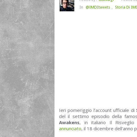
In
@IMDItweets
,
Storia Di IM
Ieri pomeriggio l’account ufficiale di
del il settimo episodio della famo
Awakens
, in italiano Il Risvegli
annunciato
, il 18 dicembre dell’anno 