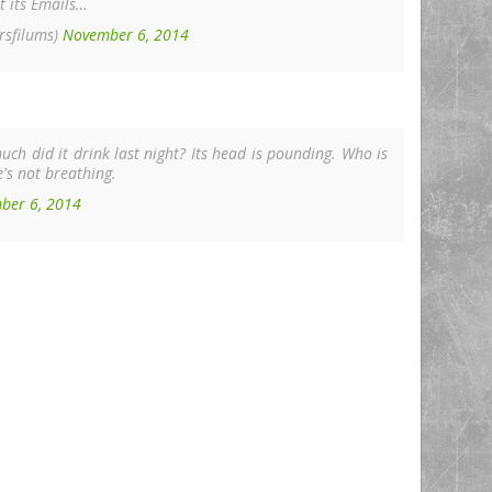
t its Emails…
rsfilums)
November 6, 2014
ch did it drink last night? Its head is pounding. Who is
's not breathing.
ber 6, 2014