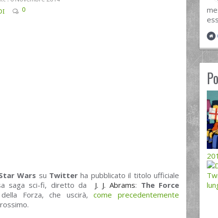
mes
0
DI
ess
Po
201
Star Wars
su
Twitter
ha pubblicato il titolo ufficiale
Twi
sa saga sci-fi, diretto da
J. J. Abrams
:
The Force
lun
o della Forza, che uscirà,
come precedentemente
prossimo.