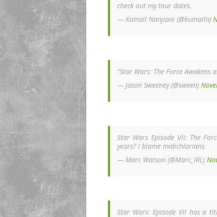
check out my tour dates.
— Kumail Nanjiani (@kumailn)
N
“Star Wars: The Force Awakens a
— Jason Sweeney (@sween)
Nove
Star Wars Episode VII: The For
years? I blame midichlorians.
— Marc Watson (@Marc_IRL)
No
Star Wars: Episode VII has a tit