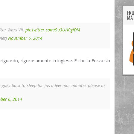
FRU
MA 
 Star Wars VII.
pic.twitter.com/9u3UH0gIDM
rnet)
November 6, 2014
riguardo, rigorosamente in inglese. E che la Forza sia
e goes back to sleep for jus a few mor minutes please its
ber 6, 2014