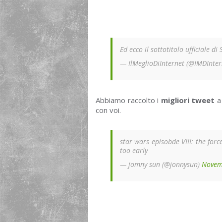
Ed ecco il sottotitolo ufficiale di
— IlMeglioDiInternet (@IMDInte
Abbiamo raccolto i
migliori tweet
a 
con voi.
star wars episobde VIII: the forc
too early
— jomny sun (@jonnysun)
Novem