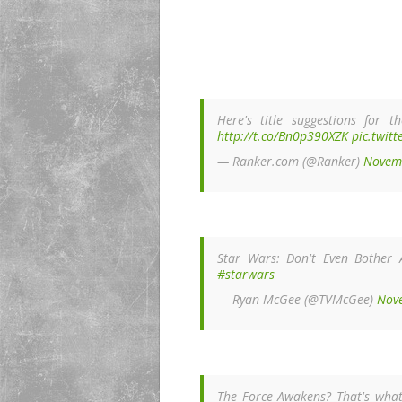
Here's title suggestions for 
http://t.co/Bn0p390XZK
pic.twit
— Ranker.com (@Ranker)
Novem
Star Wars: Don't Even Bother A
#starwars
— Ryan McGee (@TVMcGee)
Nov
The Force Awakens? That's what 