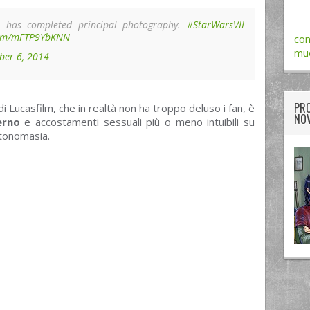
 has completed principal photography.
#StarWarsVII
.com/mFTP9YbKNN
con
muo
er 6, 2014
PRO
 di Lucasfilm, che in realtà non ha troppo deluso i fan, è
NOV
erno
e accostamenti sessuali più o meno intuibili su
ntonomasia.
twitter
googleplus
facebook