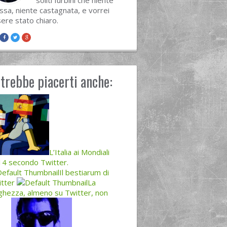
soliti furbini che niente
sa, niente castagnata, e vorrei
ere stato chiaro.
trebbe piacerti anche:
L’Italia ai Mondiali
4 secondo Twitter.
Il bestiarum di
tter
La
ghezza, almeno su Twitter, non