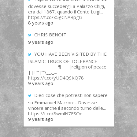
dovesse succedergli a Palazzo Chigi,
era dal 1867, quando il Conte Luigi...
https://t.co/x5gCNARpgG
8 years ago
CHRIS BENOIT
9 years ago
YOU HAVE BEEN VISITED BY THE
ISLAMIC TRUCK OF TOLERANCE
______________¶___ |religion of peace
||l “”|””\__,_...
https://t.co/yUD4QSKQ78
9 years ago
Dieci cose che potresti non sapere
su Emmanuel Macron: - Dovesse
vincere anche il secondo turno delle...
https://t.co/8wmlN7ESOo
9 years ago