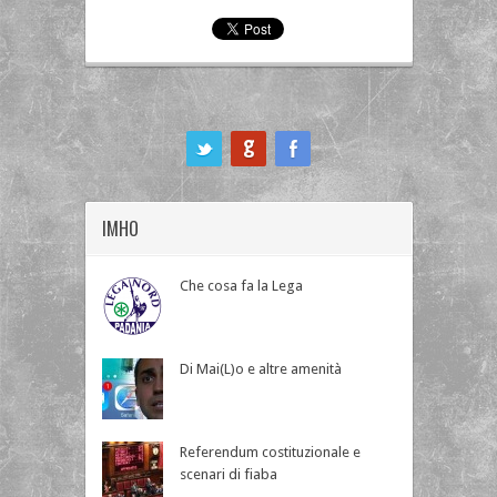
ook
IMHO
Che cosa fa la Lega
Di Mai(L)o e altre amenità
Referendum costituzionale e
scenari di fiaba