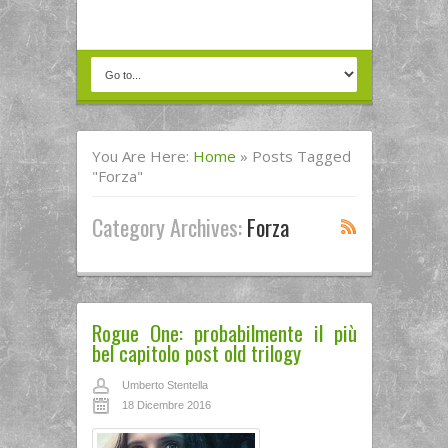
You Are Here:
Home
»
Posts Tagged
"forza"
Category Archives:
Forza
Rogue One: probabilmente il più
bel capitolo post old trilogy
Umberto Stentella
18 Dicembre 2016