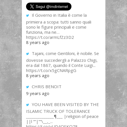
Il Governo in Italia è come la
primiera a scopa: tutti sanno quali
sono le figure principali e come
funziona, ma ne…
https://t.co/armLfZz3D2
8 years ago
Tajani, come Gentiloni, è nobile. Se
dovesse succedergli a Palazzo Chigi,
era dal 1867, quando il Conte Luigi...
https://t.co/x5gCNARpgG
8 years ago
CHRIS BENOIT
9 years ago
YOU HAVE BEEN VISITED BY THE
ISLAMIC TRUCK OF TOLERANCE
______________¶___ |religion of peace
||l “”|””\__,_...
https://t.co/yUD4QSKQ78