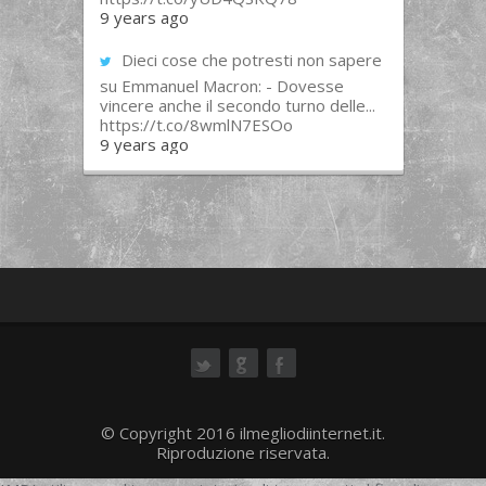
9 years ago
Dieci cose che potresti non sapere
su Emmanuel Macron: - Dovesse
vincere anche il secondo turno delle...
https://t.co/8wmlN7ESOo
9 years ago
ok
© Copyright 2016 ilmegliodiinternet.it.
Riproduzione riservata.