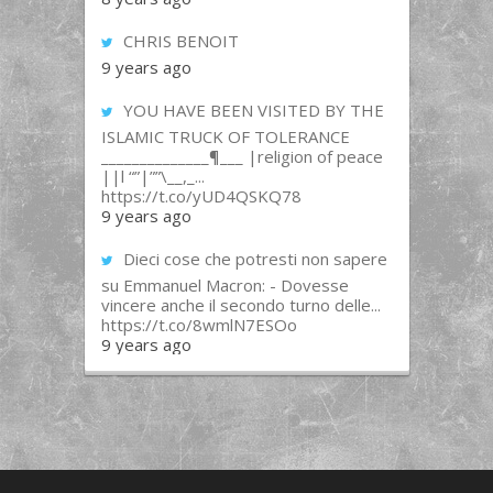
CHRIS BENOIT
9 years ago
YOU HAVE BEEN VISITED BY THE
ISLAMIC TRUCK OF TOLERANCE
______________¶___ |religion of peace
||l “”|””\__,_...
https://t.co/yUD4QSKQ78
9 years ago
Dieci cose che potresti non sapere
su Emmanuel Macron: - Dovesse
vincere anche il secondo turno delle...
https://t.co/8wmlN7ESOo
9 years ago