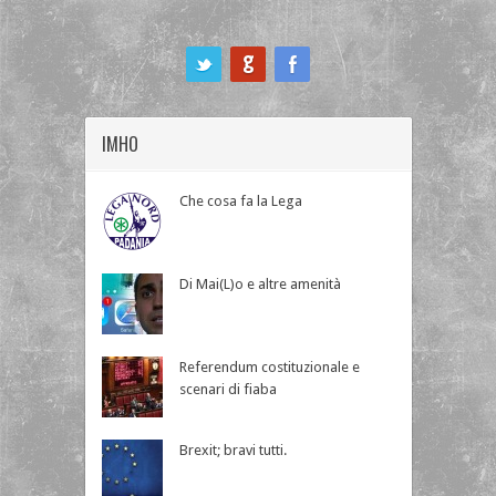
ook
IMHO
Che cosa fa la Lega
Di Mai(L)o e altre amenità
Referendum costituzionale e
scenari di fiaba
Brexit; bravi tutti.