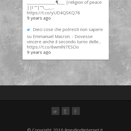
______________¶___ |religion of peace
||l “”|””\__,_...
https://t.co/yUD4QSKQ78
9 years ago
Dieci cose che potresti non sapere
su Emmanuel Macron: - Dovesse
vincere anche il secondo turno delle...
https://t.co/8wmlN7ESOo
9 years ago
ok
© Copyright 2016 ilmegliodiinternet.it.