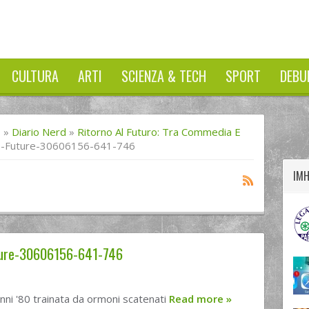
CULTURA
ARTI
SCIENZA & TECH
SPORT
DEBU
twitter
googleplus
facebook
I
»
Diario Nerd
»
Ritorno Al Futuro: Tra Commedia E
e-Future-30606156-641-746
IM
ture-30606156-641-746
anni '80 trainata da ormoni scatenati
Read more
»