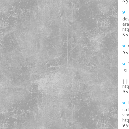
8 y
T
dov
era
ht
8 y
9 y
IS
___
||l 
ht
9 y
su
vin
ht
9 y