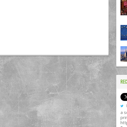
REC
I
a s
pri
htt