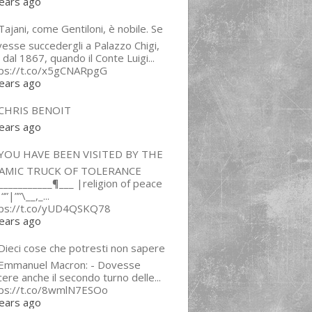
ears ago
ajani, come Gentiloni, è nobile. Se
esse succedergli a Palazzo Chigi,
 dal 1867, quando il Conte Luigi...
tps://t.co/x5gCNARpgG
ears ago
CHRIS BENOIT
ears ago
YOU HAVE BEEN VISITED BY THE
LAMIC TRUCK OF TOLERANCE
___________¶___ |religion of peace
“”|””\__,_...
tps://t.co/yUD4QSKQ78
ears ago
Dieci cose che potresti non sapere
 Emmanuel Macron: - Dovesse
cere anche il secondo turno delle...
tps://t.co/8wmlN7ESOo
ears ago