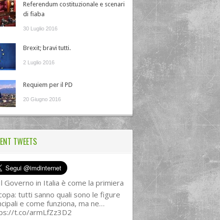
Referendum costituzionale e scenari
di fiaba
30 Luglio 2016
Brexit; bravi tutti.
2 Luglio 2016
Requiem per il PD
20 Giugno 2016
ENT TWEETS
l Governo in Italia è come la primiera
copa: tutti sanno quali sono le figure
ncipali e come funziona, ma ne…
ps://t.co/armLfZz3D2