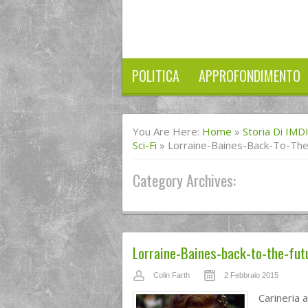
POLITICA
APPROFONDIMENTO
You Are Here:
Home
»
Storia Di IMD
Sci-Fi
»
Lorraine-Baines-Back-To-Th
Category Archives:
Lorraine-Baines-back-to-the-fu
Colin Farth
2 Febbraio 2015
Carineria 