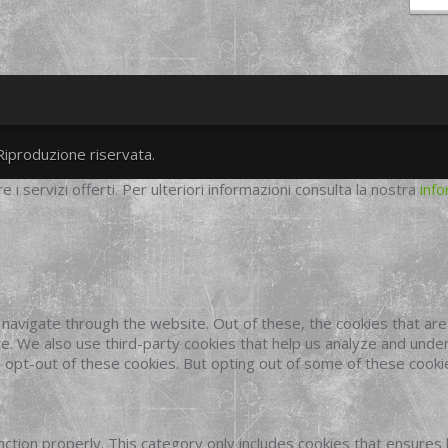
Riproduzione riservata.
twitter
googleplus
facebook
re i servizi offerti. Per ulteriori informazioni consulta la nostra
info
navigate through the website. Out of these, the cookies that ar
site. We also use third-party cookies that help us analyze and und
o opt-out of these cookies. But opting out of some of these cook
ction properly. This category only includes cookies that ensures 