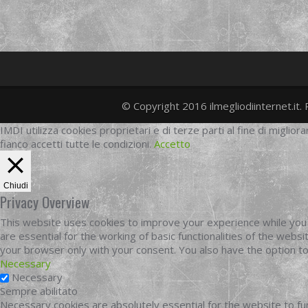
© Copyright 2016 ilmegliodiinternet.it. 
IMDI utilizza cookies proprietari e di terze parti al fine di migliora
fianco accetti tutte le condizioni.
Accetto
Chiudi
Privacy Overview
This website uses cookies to improve your experience while you 
are essential for the working of basic functionalities of the web
your browser only with your consent. You also have the option t
Necessary
Necessary
Sempre abilitato
Necessary cookies are absolutely essential for the website to fun