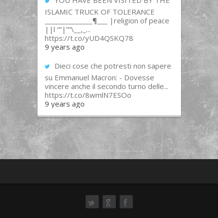
YOU HAVE BEEN VISITED BY THE
ISLAMIC TRUCK OF TOLERANCE
______________¶___ |religion of peace
||l “”|””\__,_...
https://t.co/yUD4QSKQ78
9 years ago
Dieci cose che potresti non sapere
su Emmanuel Macron: - Dovesse
vincere anche il secondo turno delle...
https://t.co/8wmlN7ESOo
9 years ago
ok