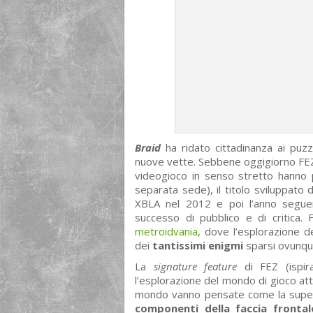
Braid
ha ridato cittadinanza ai pu
nuove vette. Sebbene oggigiorno FEZ 
videogioco in senso stretto hanno p
separata sede), il titolo sviluppato 
XBLA nel 2012 e poi l’anno seguen
successo di pubblico e di critica
metroidvania
, dove l’esplorazione d
dei
tantissimi enigmi
sparsi ovunqu
La
signature feature
di FEZ (ispira
l’esplorazione del mondo di gioco a
mondo vanno pensate come la superfi
componenti della faccia frontal