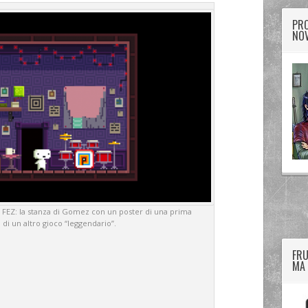
PRO
NOV
twitter
googleplus
facebook
 FEZ: la stanza di Gomez con un poster di una prima
di un altro gioco “leggendario”.
FRU
MA 