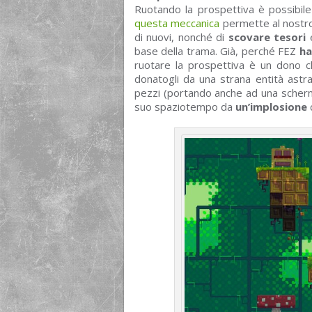
Ruotando la prospettiva è possibil
questa meccanica
permette al nostro
di nuovi, nonché di
scovare tesori
e
base della trama. Già, perché FEZ
ha
ruotare la prospettiva è un dono 
donatogli da una strana entità astr
pezzi (portando anche ad una scherma
suo spaziotempo da
un’implosione
c