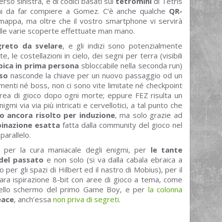
rso sinistra, e di codici basati sui
tetromini
di Tetris
ioni da far compiere a Gomez. C’è anche qualche
QR-
mappa, ma oltre che il vostro smartphone vi servirà
lle varie scoperte effettuate man mano.
greto da svelare
, e gli indizi sono potenzialmente
 le costellazioni in cielo, dei segni per terra (visibili
pica
in prima persona
sbloccabile nella seconda run)
sso
nasconde la chiave per un nuovo passaggio od un
nti né boss, non ci sono vite limitate né checkpoint
area di gioco dopo ogni morte; eppure FEZ risulta un
gmi via via più intricati e cervellotici, a tal punto che
o ancora risolto per induzione
, ma solo grazie ad
binazione esatta
fatta dalla community del gioco nel
parallelo.
 per la cura maniacale degli enigmi, per
le tante
 del passato
e non solo (si va dalla cabala ebraica a
er gli spazi di Hilbert ed il nastro di Mobius), per il
ara ispirazione 8-bit con aree di gioco a tema, come
llo schermo del primo Game Boy, e per
la colonna
eace
, anch’essa
non priva di segreti
.