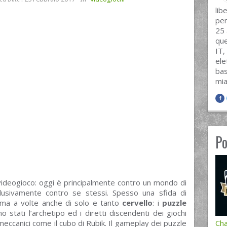
lib
pen
25 
que
IT,
ele
bas
mia
Po
 videogioco: oggi è principalmente contro un mondo di
sclusivamente contro se stessi. Spesso una sfida di
 ma a volte anche di solo e tanto
cervello
: i
puzzle
no stati l’archetipo ed i diretti discendenti dei giochi
meccanici come il cubo di Rubik. Il gameplay dei puzzle
Cha