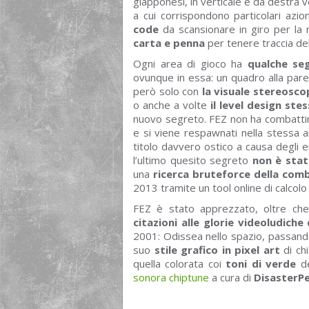
giapponesi, in verticale e da destra ve
a cui corrispondono particolari az
code
da scansionare in giro per la 
carta e penna
per tenere traccia de
Ogni area di gioco ha
qualche se
ovunque in essa: un quadro alla parete,
però solo con
la visuale stereosco
o anche a volte
il level design ste
nuovo segreto. FEZ non ha combattime
e si viene respawnati nella stessa 
titolo davvero ostico a causa degli eni
l’ultimo quesito segreto
non è stat
una
ricerca bruteforce della com
2013 tramite un tool online di calcolo 
FEZ è stato apprezzato, oltre che
citazioni alle glorie videoludiche
2001: Odissea nello spazio, passando p
suo
stile grafico in pixel art
di chi
quella colorata coi
toni di verde
de
sonora chiptune
a cura di
DisasterP