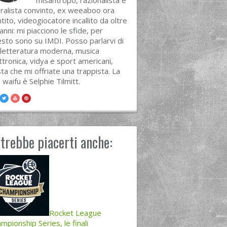
misantropo, razionalista e
eralista convinto, ex weeaboo ora
tito, videogiocatore incallito da oltre
anni: mi piacciono le sfide, per
sto sono su IMDI. Posso parlarvi di
 letteratura moderna, musica
ttronica, vidya e sport americani,
ta che mi offriate una trappista. La
 waifu è Selphie Tilmitt.
trebbe piacerti anche:
Rocket League
mpionship Series, le finali