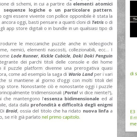
ione di schemi, in cui a partire da
elementi atomici
e
sequenze logiche o un particolare pattern
.
o ogni essere vivente con pollice opponibile è stata la
 ancora oggi, basti pensare a quanti cloni di
Tetris
o di
gli app store digitali o in bundle in un qualsiasi tipo di
trodurre le meccaniche puzzle anche in videogiochi
rme, nemici, elementi nascosti, collezionabili, ecc… I
 come
Lode Runner
,
Kickle Cubicle
,
Doki Doki Penguin
egrante dei parchi titoli delle console e dei home
o il puzzle platform divenne una prerogativa quasi
di 
lora, come ad esempio la saga di
Wario Land
per i vari
e si mantiene al giorno d’oggi con molti titoli del
pp store. Nonostante ciò e nonostante oggi i puzzle
incipalmente tridimensionali (
Portal
vi dice niente?),
nni che mantengono l’
essenza bidimensionale
ed al
ile, data dalla
profondità e difficoltà degli enigmi
 Di
Braid
, ossia del titolo che ha ridato
nuova linfa
a
E3 
, se n’è già parlato
nel primo capitolo
.
Il 
met