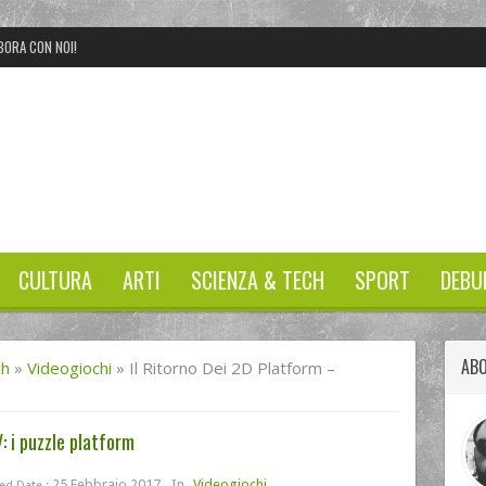
BORA CON NOI!
CULTURA
ARTI
SCIENZA & TECH
SPORT
DEBU
ABO
ch
»
Videogiochi
»
Il Ritorno Dei 2D Platform –
: i puzzle platform
25 Febbraio 2017
In
Videogiochi
ed Date :