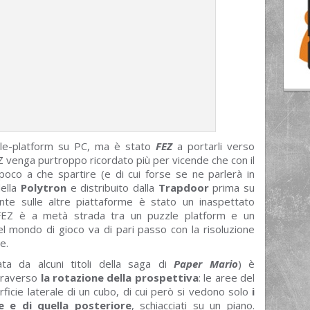
zzle-platform su PC, ma è stato
FEZ
a portarli verso
venga purtroppo ricordato più per vicende che con il
oco a che spartire (e di cui forse se ne parlerà in
della
Polytron
e distribuito dalla
Trapdoor
prima su
te sulle altre piattaforme è stato un inaspettato
. FEZ è a metà strada tra un puzzle platform e un
el mondo di gioco va di pari passo con la risoluzione
e.
ta da alcuni titoli della saga di
Paper Mario
) è
ttraverso
la rotazione della prospettiva
: le aree del
cie laterale di un cubo, di cui però si vedono solo
i
e e di quella posteriore
, schiacciati su un piano.