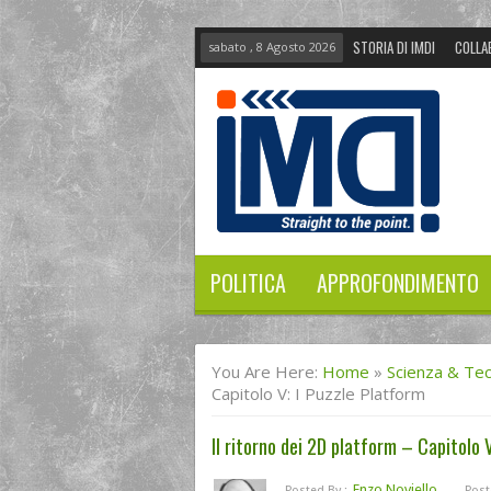
STORIA DI IMDI
COLLA
sabato , 8 Agosto 2026
POLITICA
APPROFONDIMENTO
You Are Here:
Home
»
Scienza & Te
Capitolo V: I Puzzle Platform
Il ritorno dei 2D platform – Capitolo V
Enzo Noviello
Posted By :
Post