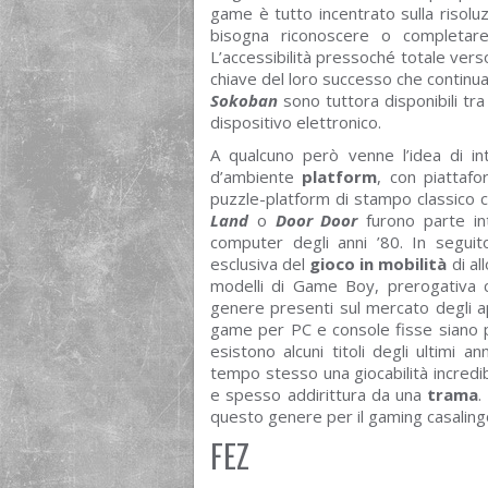
game è tutto incentrato sulla risoluz
bisogna riconoscere o completar
L’accessibilità pressoché totale vers
chiave del loro successo che continua
Sokoban
sono tuttora disponibili tra 
dispositivo elettronico.
A qualcuno però venne l’idea di in
d’ambiente
platform
, con piattafo
puzzle-platform di stampo classico
Land
o
Door Door
furono parte int
computer degli anni ’80. In seguit
esclusiva del
gioco in mobilità
di al
modelli di Game Boy, prerogativa ch
genere presenti sul mercato degli a
game per PC e console fisse siano pr
esistono alcuni titoli degli ultimi a
tempo stesso una giocabilità incredib
e spesso addirittura da una
trama
.
questo genere per il gaming casalingo
FEZ