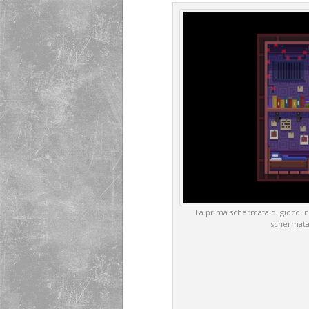
La prima schermata di gioco in
schermata 