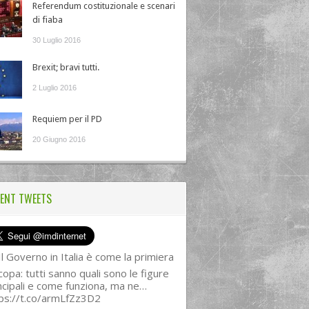
Referendum costituzionale e scenari
di fiaba
30 Luglio 2016
Brexit; bravi tutti.
2 Luglio 2016
Requiem per il PD
20 Giugno 2016
ENT TWEETS
l Governo in Italia è come la primiera
copa: tutti sanno quali sono le figure
ncipali e come funziona, ma ne…
ps://t.co/armLfZz3D2