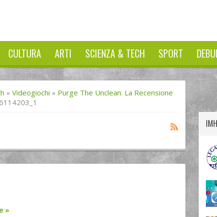
CULTURA
ARTI
SCIENZA & TECH
SPORT
DEBU
twitter
googleplus
facebook
ch
»
Videogiochi
»
Purge The Unclean: La Recensione
6114203_1
IM
re
»