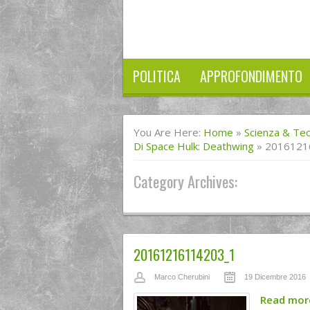
POLITICA
APPROFONDIMENTO
You Are Here:
Home
»
Scienza & Te
Di Space Hulk: Deathwing
»
2016121
Category Archives:
20161216114203_1
Marco Cherubini
19 Dicembre 2016
Read mo