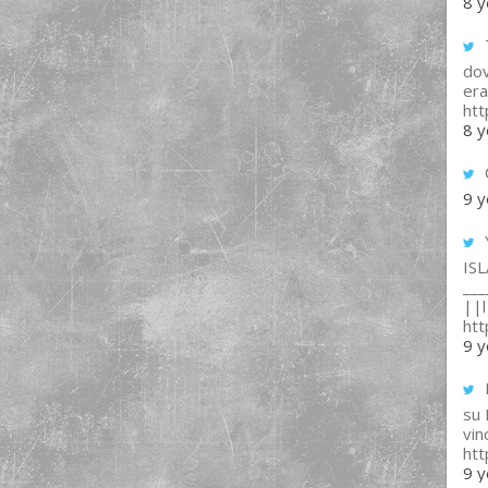
8 y
T
dov
era
ht
8 y
9 y
IS
___
||l 
ht
9 y
su
vin
ht
9 y