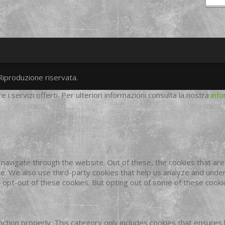
Riproduzione riservata.
twitter
googleplus
facebook
re i servizi offerti. Per ulteriori informazioni consulta la nostra
info
navigate through the website. Out of these, the cookies that ar
site. We also use third-party cookies that help us analyze and und
o opt-out of these cookies. But opting out of some of these cook
ction properly. This category only includes cookies that ensures 