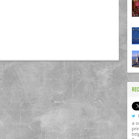
REC
I
a s
pri
htt