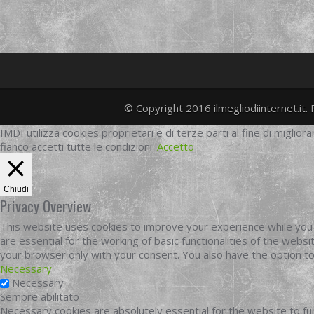
© Copyright 2016 ilmegliodiinternet.it. 
IMDI utilizza cookies proprietari e di terze parti al fine di migliora
fianco accetti tutte le condizioni.
Accetto
Chiudi
Privacy Overview
This website uses cookies to improve your experience while you 
are essential for the working of basic functionalities of the web
your browser only with your consent. You also have the option t
Necessary
Necessary
Sempre abilitato
Necessary cookies are absolutely essential for the website to fun