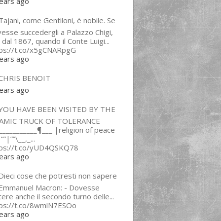
ears ago
ajani, come Gentiloni, è nobile. Se
esse succedergli a Palazzo Chigi,
 dal 1867, quando il Conte Luigi...
tps://t.co/x5gCNARpgG
ears ago
CHRIS BENOIT
ears ago
YOU HAVE BEEN VISITED BY THE
LAMIC TRUCK OF TOLERANCE
___________¶___ |religion of peace
“”|””\__,_...
tps://t.co/yUD4QSKQ78
ears ago
Dieci cose che potresti non sapere
 Emmanuel Macron: - Dovesse
cere anche il secondo turno delle...
tps://t.co/8wmlN7ESOo
ears ago