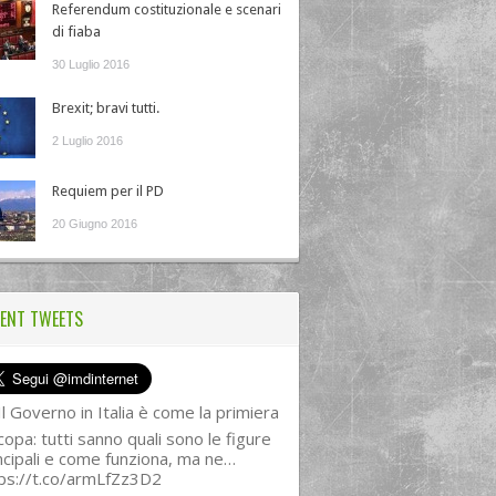
Referendum costituzionale e scenari
di fiaba
30 Luglio 2016
Brexit; bravi tutti.
2 Luglio 2016
Requiem per il PD
20 Giugno 2016
ENT TWEETS
l Governo in Italia è come la primiera
copa: tutti sanno quali sono le figure
ncipali e come funziona, ma ne…
ps://t.co/armLfZz3D2