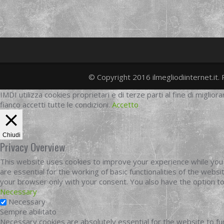
© Copyright 2016 ilmegliodiinternet.it. 
IMDI utilizza cookies proprietari e di terze parti al fine di migliora
fianco accetti tutte le condizioni.
Accetto
Chiudi
Privacy Overview
This website uses cookies to improve your experience while you 
are essential for the working of basic functionalities of the web
your browser only with your consent. You also have the option t
Necessary
Necessary
Sempre abilitato
Necessary cookies are absolutely essential for the website to fun