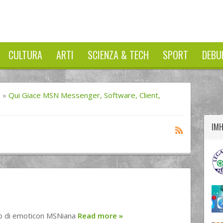
CULTURA
ARTI
SCIENZA & TECH
SPORT
DEBU
twitter
googleplus
facebook
I
»
Qui Giace MSN Messenger, Software, Client,
IM
o di emoticon MSNiana
Read more
»