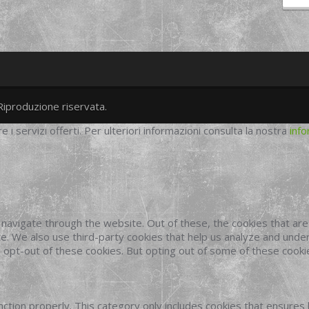
Riproduzione riservata.
twitter
googleplus
facebook
re i servizi offerti. Per ulteriori informazioni consulta la nostra
info
navigate through the website. Out of these, the cookies that ar
site. We also use third-party cookies that help us analyze and und
o opt-out of these cookies. But opting out of some of these cook
ction properly. This category only includes cookies that ensures 