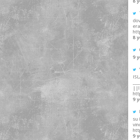
8 y
T
dov
era
ht
8 y
9 y
IS
___
||l 
ht
9 y
su
vin
ht
9 y