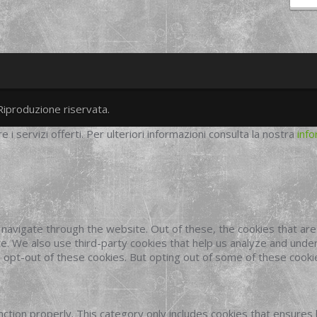
Riproduzione riservata.
twitter
googleplus
facebook
re i servizi offerti. Per ulteriori informazioni consulta la nostra
info
navigate through the website. Out of these, the cookies that ar
site. We also use third-party cookies that help us analyze and und
o opt-out of these cookies. But opting out of some of these cook
ction properly. This category only includes cookies that ensures 