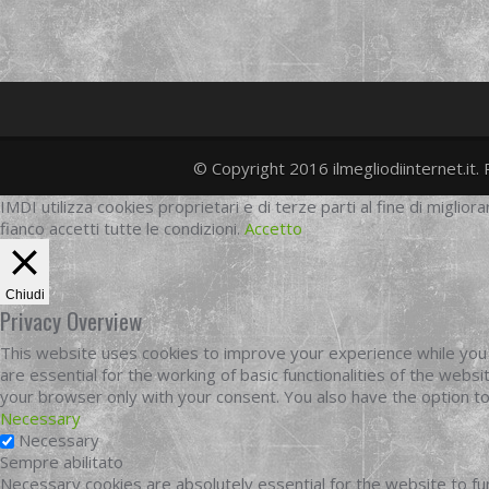
© Copyright 2016 ilmegliodiinternet.it. 
IMDI utilizza cookies proprietari e di terze parti al fine di migliora
fianco accetti tutte le condizioni.
Accetto
Chiudi
Privacy Overview
This website uses cookies to improve your experience while you 
are essential for the working of basic functionalities of the web
your browser only with your consent. You also have the option t
Necessary
Necessary
Sempre abilitato
Necessary cookies are absolutely essential for the website to fun