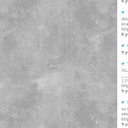
8 y
T
dov
era
ht
8 y
9 y
IS
___
||l 
ht
9 y
su
vin
ht
9 y