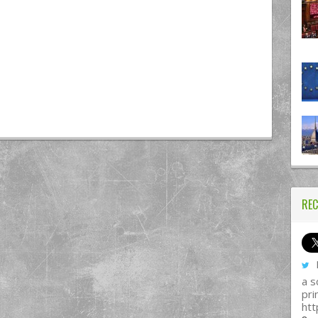
REC
I
a s
pri
htt