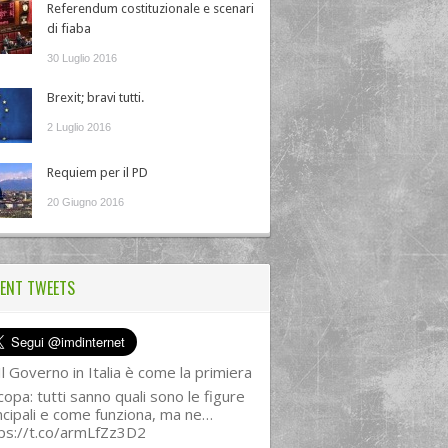
Referendum costituzionale e scenari
di fiaba
30 Luglio 2016
Brexit; bravi tutti.
2 Luglio 2016
Requiem per il PD
20 Giugno 2016
ENT TWEETS
l Governo in Italia è come la primiera
copa: tutti sanno quali sono le figure
ncipali e come funziona, ma ne…
ps://t.co/armLfZz3D2