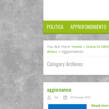
POLITICA
APPROFONDIMENTO
You Are Here:
Home
»
Storia Di IMD
Amico.
»
Aggiornamsn
Category Archives:
aggiornamsn
Sat
25 Gennaio 2013
Read mo