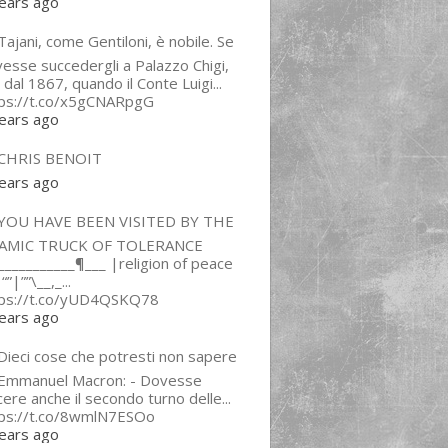
ears ago
ajani, come Gentiloni, è nobile. Se
esse succedergli a Palazzo Chigi,
 dal 1867, quando il Conte Luigi...
tps://t.co/x5gCNARpgG
ears ago
CHRIS BENOIT
ears ago
YOU HAVE BEEN VISITED BY THE
LAMIC TRUCK OF TOLERANCE
___________¶___ |religion of peace
“”|””\__,_...
tps://t.co/yUD4QSKQ78
ears ago
Dieci cose che potresti non sapere
 Emmanuel Macron: - Dovesse
cere anche il secondo turno delle...
tps://t.co/8wmlN7ESOo
ears ago