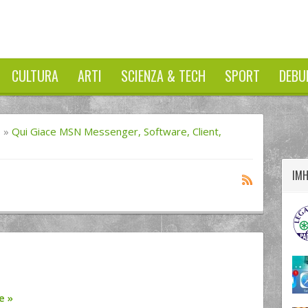
CULTURA
ARTI
SCIENZA & TECH
SPORT
DEBU
twitter
googleplus
facebook
I
»
Qui Giace MSN Messenger, Software, Client,
IM
re
»