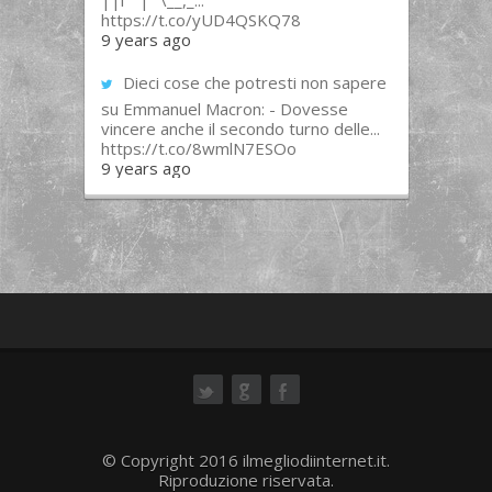
||l “”|””\__,_...
https://t.co/yUD4QSKQ78
9 years ago
Dieci cose che potresti non sapere
su Emmanuel Macron: - Dovesse
vincere anche il secondo turno delle...
https://t.co/8wmlN7ESOo
9 years ago
ok
© Copyright 2016 ilmegliodiinternet.it.
Riproduzione riservata.