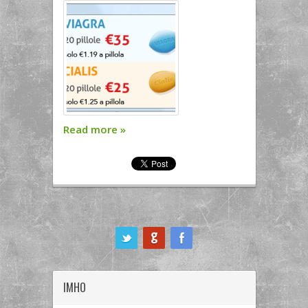
Read more
»
ook
IMHO