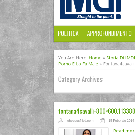
POLITICA
APPROFONDIMENTO
You Are Here:
Home
»
Storia Di IMD
Porno E Lo Fa Male
»
Fontana4caval
Category Archives:
fontana4cavalli-800×600.11338
cheesusfried.com
15 Febbraio 2014
Read mo