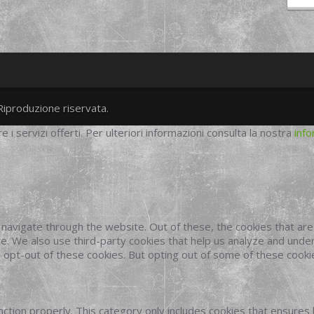
Riproduzione riservata.
twitter
googleplus
facebook
re i servizi offerti. Per ulteriori informazioni consulta la nostra
info
navigate through the website. Out of these, the cookies that ar
site. We also use third-party cookies that help us analyze and und
o opt-out of these cookies. But opting out of some of these cook
ction properly. This category only includes cookies that ensures 