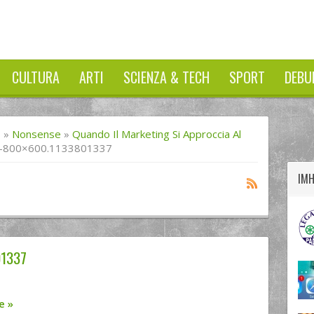
CULTURA
ARTI
SCIENZA & TECH
SPORT
DEBU
twitter
googleplus
facebook
I
»
Nonsense
»
Quando Il Marketing Si Approccia Al
li-800×600.1133801337
IM
01337
re
»