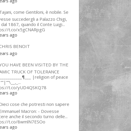
ears ago
ajani, come Gentiloni, è nobile. Se
esse succedergli a Palazzo Chigi,
 dal 1867, quando il Conte Luigi...
tps://t.co/x5gCNARpgG
ears ago
CHRIS BENOIT
ears ago
YOU HAVE BEEN VISITED BY THE
LAMIC TRUCK OF TOLERANCE
___________¶___ |religion of peace
“”|””\__,_...
tps://t.co/yUD4QSKQ78
ears ago
Dieci cose che potresti non sapere
 Emmanuel Macron: - Dovesse
cere anche il secondo turno delle...
tps://t.co/8wmlN7ESOo
ears ago