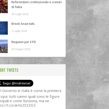
Referendum costituzionale e scenari
di fiaba
30 Luglio 2016
Brexit; bravi tutti.
2 Luglio 2016
Requiem per il PD
20 Giugno 2016
ENT TWEETS
l Governo in Italia è come la primiera
copa: tutti sanno quali sono le figure
ncipali e come funziona, ma ne…
ps://t.co/armLfZz3D2