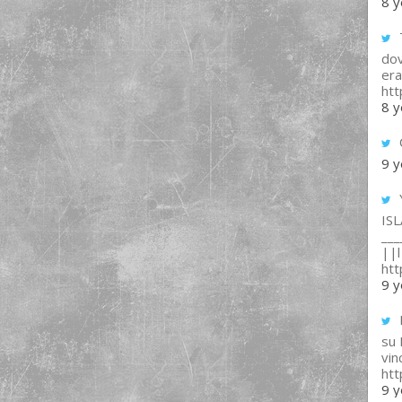
8 y
T
dov
era
ht
8 y
9 y
IS
___
||l 
ht
9 y
su
vin
ht
9 y