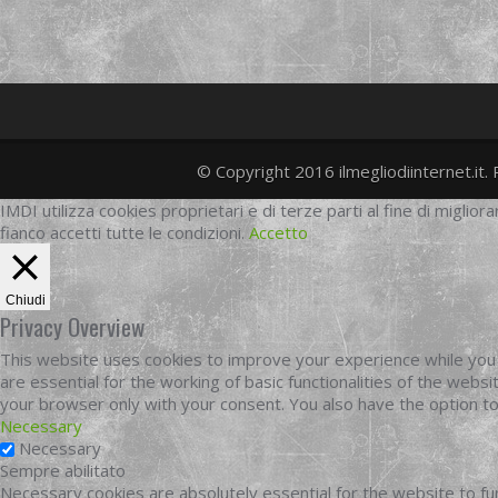
© Copyright 2016 ilmegliodiinternet.it. 
IMDI utilizza cookies proprietari e di terze parti al fine di migliora
fianco accetti tutte le condizioni.
Accetto
Chiudi
Privacy Overview
This website uses cookies to improve your experience while you 
are essential for the working of basic functionalities of the web
your browser only with your consent. You also have the option t
Necessary
Necessary
Sempre abilitato
Necessary cookies are absolutely essential for the website to fun