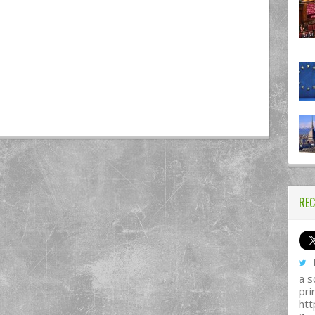
REC
I
a s
pri
htt