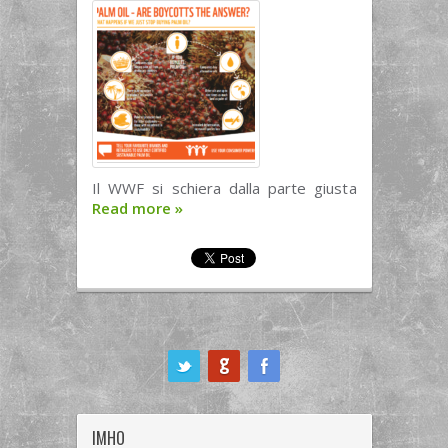
Il WWF si schiera dalla parte giusta
Read more
»
ook
IMHO