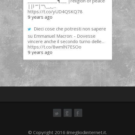
______________¶___ |religion of peace
||l “”|””\__,_...
https://t.co/yUD4QSKQ78
9 years ago
Dieci cose che potresti non sapere
su Emmanuel Macron: - Dovesse
vincere anche il secondo turno delle...
https://t.co/8wmlN7ESOo
9 years ago
ok
© Copyright 2016 ilmegliodiinternet.it.