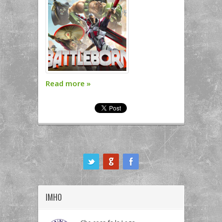
Read more
»
ook
IMHO