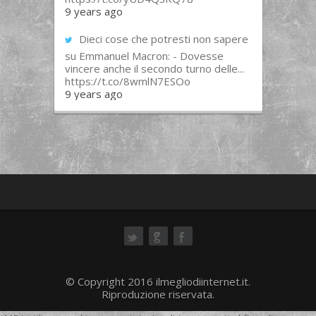
9 years ago
Dieci cose che potresti non sapere
su Emmanuel Macron: - Dovesse
vincere anche il secondo turno delle...
https://t.co/8wmlN7ESOo
9 years ago
ok
© Copyright 2016 ilmegliodiinternet.it.
Riproduzione riservata.