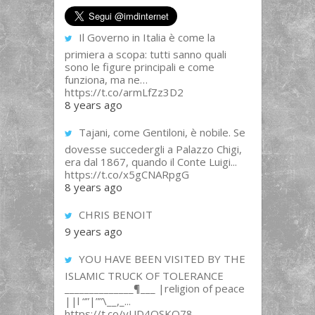
Il Governo in Italia è come la
primiera a scopa: tutti sanno quali
sono le figure principali e come
funziona, ma ne…
https://t.co/armLfZz3D2
8 years ago
Tajani, come Gentiloni, è nobile. Se
dovesse succedergli a Palazzo Chigi,
era dal 1867, quando il Conte Luigi...
https://t.co/x5gCNARpgG
8 years ago
CHRIS BENOIT
9 years ago
YOU HAVE BEEN VISITED BY THE
ISLAMIC TRUCK OF TOLERANCE
______________¶___ |religion of peace
||l “”|””\__,_...
https://t.co/yUD4QSKQ78