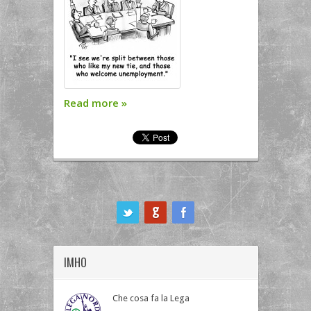
Read more
»
ook
IMHO
Che cosa fa la Lega