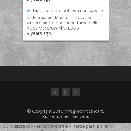
Dieci cose che potresti non sapere
su Emmanuel Macron: - Dovesse
vincere anche il secondo turno delle...
https://t.co/8wmlN7ESOo
9 years ago
ok
© Copyright 2016 ilmegliodiinternet.it.
Riproduzione riservata.
IMDI utilizza cookies proprietari e di terze parti al fine di