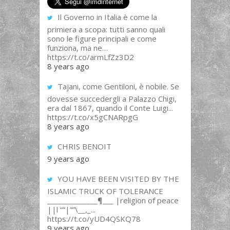
Il Governo in Italia è come la
primiera a scopa: tutti sanno quali
sono le figure principali e come
funziona, ma ne…
https://t.co/armLfZz3D2
8 years ago
Tajani, come Gentiloni, è nobile. Se
dovesse succedergli a Palazzo Chigi,
era dal 1867, quando il Conte Luigi...
https://t.co/x5gCNARpgG
8 years ago
CHRIS BENOIT
9 years ago
YOU HAVE BEEN VISITED BY THE
ISLAMIC TRUCK OF TOLERANCE
______________¶___ |religion of peace
||l “”|””\__,_...
https://t.co/yUD4QSKQ78
9 years ago