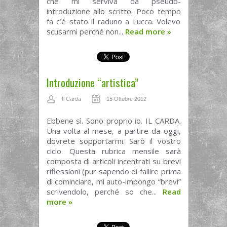
che mi serviva da pseudo-
introduzione allo scritto. Poco tempo
fa c’è stato il raduno a Lucca. Volevo
scusarmi perché non...
Read more
»
Introduzione “artistica”
Il Carda
15 Ottobre 2012
Ebbene sì. Sono proprio io. IL CARDA.
Una volta al mese, a partire da oggi,
dovrete sopportarmi. Sarò il vostro
ciclo. Questa rubrica mensile sarà
composta di articoli incentrati su brevi
riflessioni (pur sapendo di fallire prima
di cominciare, mi auto-impongo “brevi”
scrivendolo, perché so che...
Read
more
»