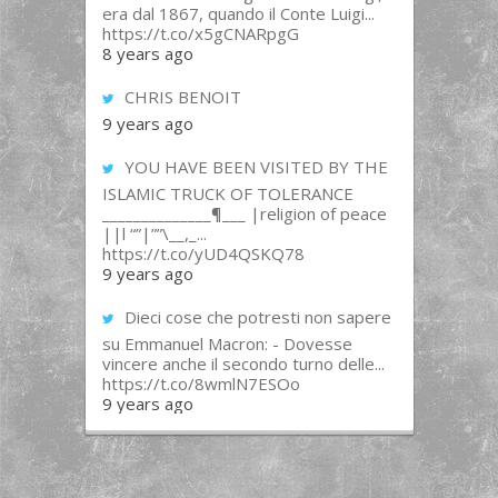
era dal 1867, quando il Conte Luigi...
https://t.co/x5gCNARpgG
8 years ago
CHRIS BENOIT
9 years ago
YOU HAVE BEEN VISITED BY THE
ISLAMIC TRUCK OF TOLERANCE
______________¶___ |religion of peace
||l “”|””\__,_...
https://t.co/yUD4QSKQ78
9 years ago
Dieci cose che potresti non sapere
su Emmanuel Macron: - Dovesse
vincere anche il secondo turno delle...
https://t.co/8wmlN7ESOo
9 years ago