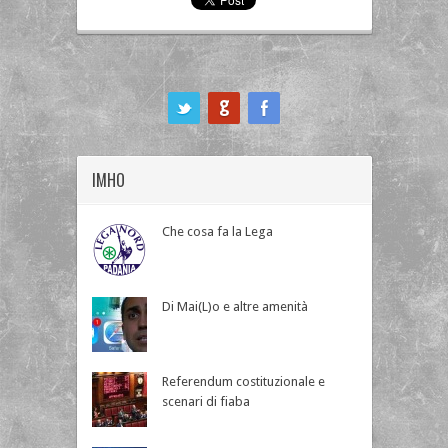
ook
IMHO
Che cosa fa la Lega
Di Mai(L)o e altre amenità
Referendum costituzionale e
scenari di fiaba