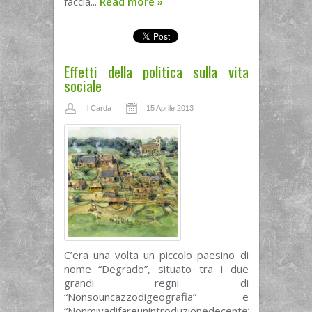
faccia...
Read more
»
Effetti della politica sulla vita
sociale
Il Carda
15 Aprile 2013
C’era una volta un piccolo paesino di
nome “Degrado”, situato tra i due
grandi regni di
“Nonsouncazzodigeografia” e
“Nonmivadifareunintroduzionedecente”.