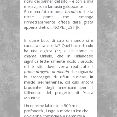
ricavi dei banner del sito – e con la mia
meravigliosa fantasia galoppante- .
Ecco una foto in posa
herpderp
che la
ritrae prima che rimanga
irrimediabilmente offesa dalla grata
appena dietro… NOPE, JUST JK.
In quale buco di culo di mondo si è
cacciata sta citrulla? Quel buco di culo
ha una dignità (??) e un nome; si
chiama Onkalo, che in Finlandese
significa letteralmente
posto nascosto
ed è sito dove verrà realizzato il
primo progetto al mondo
che riguarda
lo stoccaggio di rifiuti nucleari
in
modo permanente,
col culo ancora
bruciante degli americani per il
fallimento del progetto di Yucca
Mountain.
Un enorme labirinto a 500 m di
profondità , lungo 6 modesti km che
dovrebbe cominciare a riempirsi a