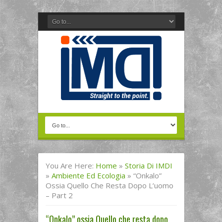
You Are Here:
Home
»
Storia Di IMDI
»
Ambiente Ed Ecologia
»
“Onkalo”
Ossia Quello Che Resta Dopo L’uomo
– Part 2
“Onkalo” ossia Quello che resta dopo