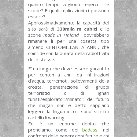
quanto tempo vogliono tenerci lì le
scorie? E quali implicazioni ci possono
essere?
Approssimativamente la capacità del
sito sarà di
330mila m cubici
e le
scorie
made in Finland
dovrebbero
rimanere lì per una cosetta tipo
almeno CENTOMILLANTA ANNI, che
coincide con la durata della radiottività
delle stesse.
E’ un luogo che deve essere garantito
per centomila anni da infiltrazioni
d’acqua, terremoti, sollevamenti della
crosta, penetrazione di gruppi
terroristici o di ignari
turisti/esploratori/minatori del futuro
che magari non è detto sappiano
leggere la lingua in cui sono scritti i
cartelli di warning.
Ed è un enorme debito che
prendiamo, come dei
badass
, nei
confronti delle generazioni future e chi