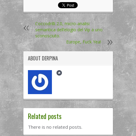
Coccodrilli 2.0, micro-analisi
semantica dell’elogio del Vip a uno
sconosciuto.
Europe, Fuck Yea!
ABOUT
DERPINA
Related posts
There is no related posts.