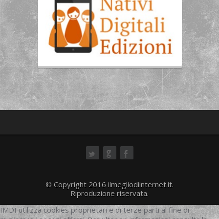
ok
© Copyright 2016 ilmegliodiinternet.it.
Riproduzione riservata.
IMDI utilizza cookies proprietari e di terze parti al fine di