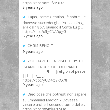
https://t.co/armLfZz3D2
8 years ago
Tajani, come Gentiloni, è nobile. Se
dovesse succedergli a Palazzo Chigi,
era dal 1867, quando il Conte Luigi...
https://t.co/x5gCNARpgG
8 years ago
CHRIS BENOIT
9 years ago
YOU HAVE BEEN VISITED BY THE
ISLAMIC TRUCK OF TOLERANCE
______________¶___ |religion of peace
||l “”|””\__,_...
https://t.co/yUD4QSKQ78
9 years ago
Dieci cose che potresti non sapere
su Emmanuel Macron: - Dovesse
vincere anche il secondo turno delle...
https://t.co/8wmlN7ESOo