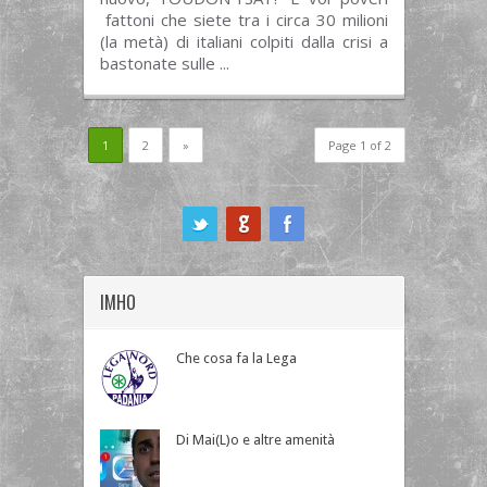
fattoni che siete tra i circa 30 milioni
(la metà) di italiani colpiti dalla crisi a
bastonate sulle ...
1
2
»
Page 1 of 2
ook
IMHO
Che cosa fa la Lega
Di Mai(L)o e altre amenità