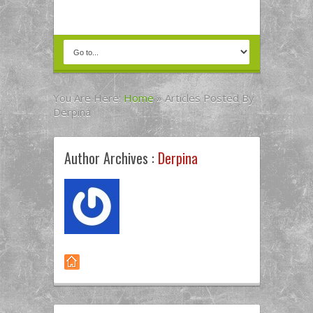
You Are Here:
Home
»
Articles Posted By
Derpina
Author Archives :
Derpina