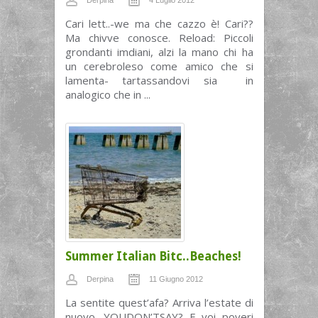
Derpina
4 Luglio 2012
Cari lett..-we ma che cazzo è! Cari??
Ma chivve conosce. Reload: Piccoli
grondanti imdiani, alzi la mano chi ha
un cerebroleso come amico che si
lamenta- tartassandovi sia in
analogico che in ...
Summer Italian Bitc..Beaches!
Derpina
11 Giugno 2012
La sentite quest’afa? Arriva l’estate di
nuovo, YOUDON’TSAY? E voi poveri