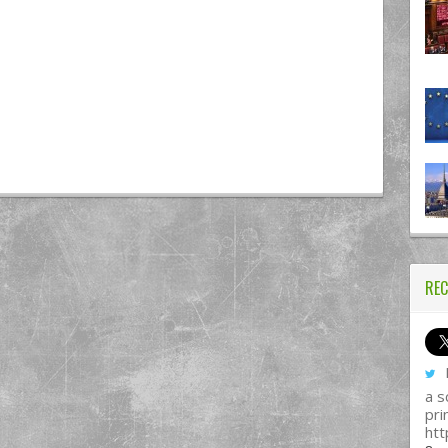
REC
I
a s
pri
htt