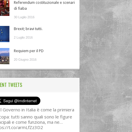
Referendum costituzionale e scenari
di fiaba
30 Luglio 2016
Brexit; bravi tutti.
2 Luglio 2016
Requiem per il PD
20 Giugno 2016
ENT TWEETS
l Governo in Italia è come la primiera
copa: tutti sanno quali sono le figure
ncipali e come funziona, ma ne…
ps://t.co/armLfZz3D2