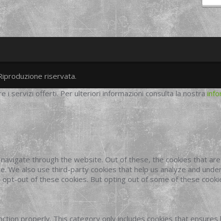
Riproduzione riservata.
twitter
googleplus
facebook
re i servizi offerti. Per ulteriori informazioni consulta la nostra
info
navigate through the website. Out of these, the cookies that ar
site. We also use third-party cookies that help us analyze and und
o opt-out of these cookies. But opting out of some of these cook
ction properly. This category only includes cookies that ensures 