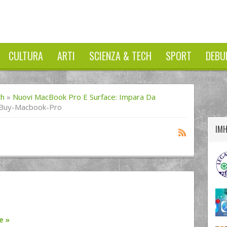
CULTURA
ARTI
SCIENZA & TECH
SPORT
DEBU
twitter
googleplus
facebook
ch
»
Nuovi MacBook Pro E Surface: Impara Da
Buy-Macbook-Pro
IM
o
re
»