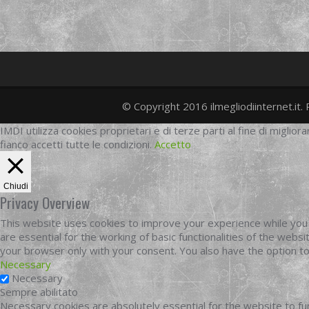
© Copyright 2016 ilmegliodiinternet.it. 
IMDI utilizza cookies proprietari e di terze parti al fine di migliora
fianco accetti tutte le condizioni.
Accetto
Chiudi
Privacy Overview
This website uses cookies to improve your experience while you 
are essential for the working of basic functionalities of the web
your browser only with your consent. You also have the option t
Necessary
Necessary
Sempre abilitato
Necessary cookies are absolutely essential for the website to fun