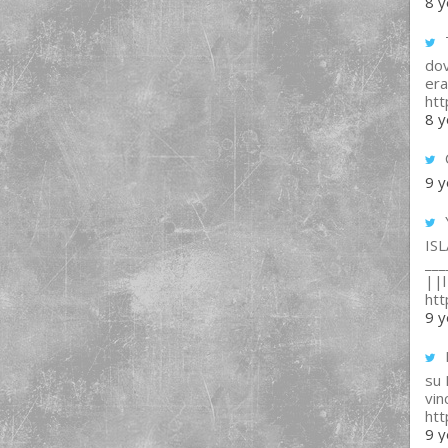
8 y
T
dov
era
ht
8 y
9 y
IS
___
||l 
ht
9 y
su
vin
ht
9 y