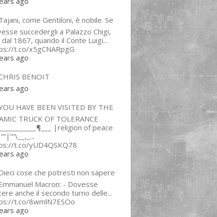
ears ago
ajani, come Gentiloni, è nobile. Se
esse succedergli a Palazzo Chigi,
 dal 1867, quando il Conte Luigi...
tps://t.co/x5gCNARpgG
ears ago
CHRIS BENOIT
ears ago
YOU HAVE BEEN VISITED BY THE
LAMIC TRUCK OF TOLERANCE
___________¶___ |religion of peace
“”|””\__,_...
tps://t.co/yUD4QSKQ78
ears ago
Dieci cose che potresti non sapere
 Emmanuel Macron: - Dovesse
cere anche il secondo turno delle...
tps://t.co/8wmlN7ESOo
ears ago