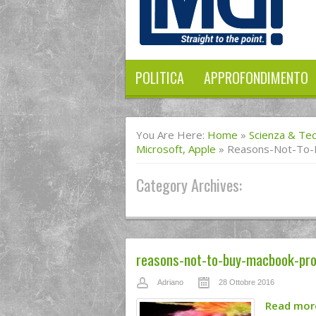
POLITICA
APPROFONDIMENTO
You Are Here:
Home
»
Scienza & Te
Microsoft, Apple
»
Reasons-Not-To-
Category Archives:
reasons-not-to-buy-macbook-pr
Adriano
28 Ottobre 2016
Read mo