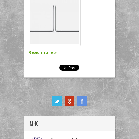
Read more
»
ook
IMHO