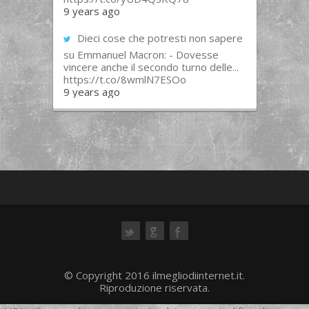
9 years ago
Dieci cose che potresti non sapere
su Emmanuel Macron: - Dovesse
vincere anche il secondo turno delle...
https://t.co/8wmlN7ESOo
9 years ago
ok
© Copyright 2016 ilmegliodiinternet.it.
Riproduzione riservata.