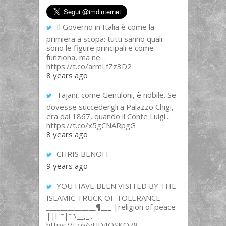
Il Governo in Italia è come la
primiera a scopa: tutti sanno quali
sono le figure principali e come
funziona, ma ne…
https://t.co/armLfZz3D2
8 years ago
Tajani, come Gentiloni, è nobile. Se
dovesse succedergli a Palazzo Chigi,
era dal 1867, quando il Conte Luigi...
https://t.co/x5gCNARpgG
8 years ago
CHRIS BENOIT
9 years ago
YOU HAVE BEEN VISITED BY THE
ISLAMIC TRUCK OF TOLERANCE
______________¶___ |religion of peace
||l “”|””\__,_...
https://t.co/yUD4QSKQ78