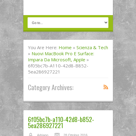
You Are Here:
Home
»
Scienza & Tech
»
Nuovi MacBook Pro E Surface:
Impara Da Microsoft, Apple
»
6f05bc7b-A110-42d8-B852-
5ea286927221
Category Archives:
6f05bc7b-a110-42d8-b852-
5ea286927221
Adriano
28 Ottobre 2016