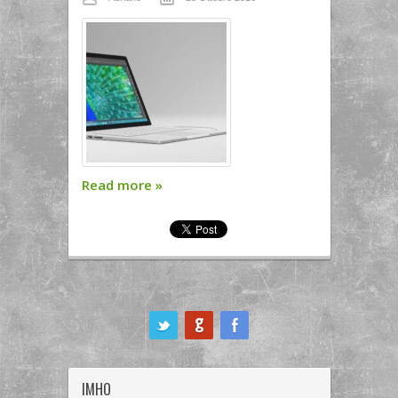
Read more
»
ook
IMHO